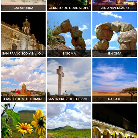
CALAHORRA
CERRITO DE GUADALUPE
460 ANIVERSARIO
SAN FRANCISCO Y 3ra. ORDEN
ENIGMA
ENIGMA
TEMPLO DE STO. DOMINGO.
SANTA CRUZ DEL CERRO DEL SOMBRERETILLO
PAISAJE