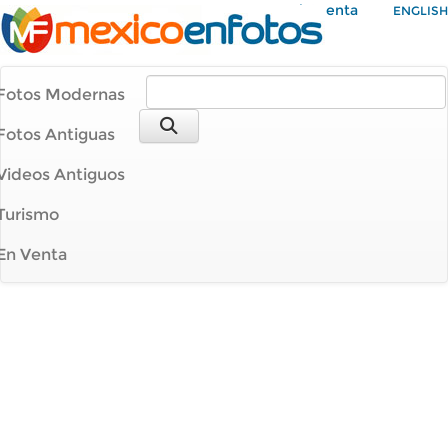
Mi Cuenta
ENGLISH
Fotos Modernas
Fotos Antiguas
Videos Antiguos
Turismo
En Venta