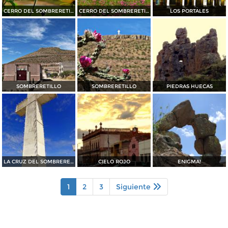
CERRO DEL SOMBRERETILLO
CERRO DEL SOMBRERETILLO
LOS PORTALES
SOMBRERETILLO
SOMBRERETILLO
PIEDRAS HUECAS
LA CRUZ DEL SOMBRERETILLO
CIELO ROJO
ENIGMA!
1
2
3
Siguiente