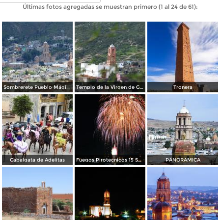
Últimas fotos agregadas se muestran primero (1 al 24 de 61):
Sombrerete Pueblo Mágico
Templo de la Virgen de Guadalupe
Tronera
Cabalgata de Adelitas
Fuegos Pirotecnicos 15 Septiembre, en Sombrerete.
PANORAMICA