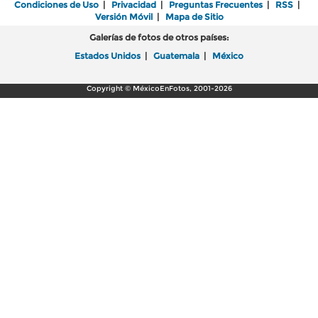
Condiciones de Uso
|
Privacidad
|
Preguntas Frecuentes
|
RSS
|
Versión Móvil
|
Mapa de Sitio
Galerías de fotos de otros países:
Estados Unidos
|
Guatemala
|
México
Copyright © MéxicoEnFotos, 2001-2026