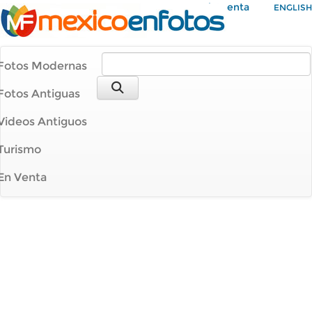
Mi Cuenta
ENGLISH
Fotos Modernas
Fotos Antiguas
Videos Antiguos
Turismo
En Venta