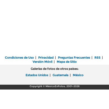
Condiciones de Uso
|
Privacidad
|
Preguntas Frecuentes
|
RSS
|
Versión Móvil
|
Mapa de Sitio
Galerías de fotos de otros países:
Estados Unidos
|
Guatemala
|
México
Copyright © MéxicoEnFotos, 2001-2026