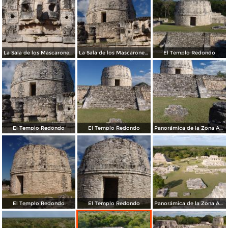
La Sala de los Mascarones del Dios Chaac
La Sala de los Mascarones del Dios Chaac
El Templo Redondo
El Templo Redondo
El Templo Redondo
Panorámica de la Zona Arqueológica de Mayapán
El Templo Redondo
El Templo Redondo
Panorámica de la Zona Arqueológica de Mayapán