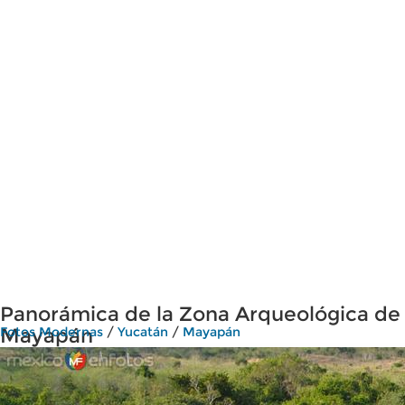
Panorámica de la Zona Arqueológica de
Mayapán
Fotos Modernas
/
Yucatán
/
Mayapán