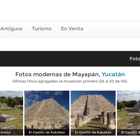
 Antiguos
Turismo
En Venta
Foto
Fotos modernas de Mayapán,
Yucatán
Últimas fotos agregadas se muestran primero (25 al 30 de 30):
rámica
El Castillo de Kukulkán
El Castillo de Kukulkán
El Castillo