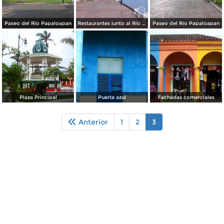
Paseo del Río Papaloapan
Restaurantes junto al Río Papaloapan
Paseo del Río Papaloapan
Plaza Principal
Puerta azul
Fachadas comerciales
Anterior
1
2
3