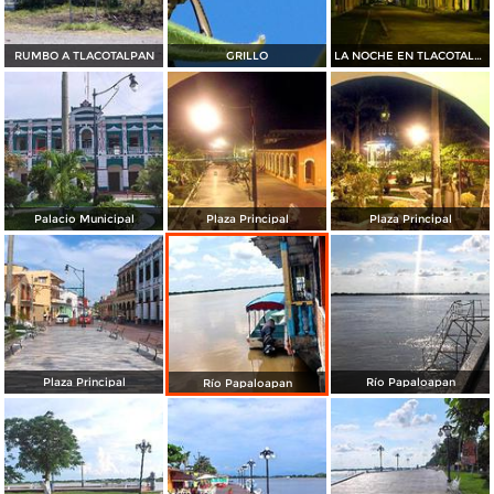
RUMBO A TLACOTALPAN
GRILLO
LA NOCHE EN TLACOTALPAN
Palacio Municipal
Plaza Principal
Plaza Principal
Plaza Principal
Río Papaloapan
Río Papaloapan