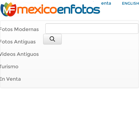
Mi Cuenta
ENGLISH
Fotos Modernas
Fotos Antiguas
Videos Antiguos
Turismo
En Venta