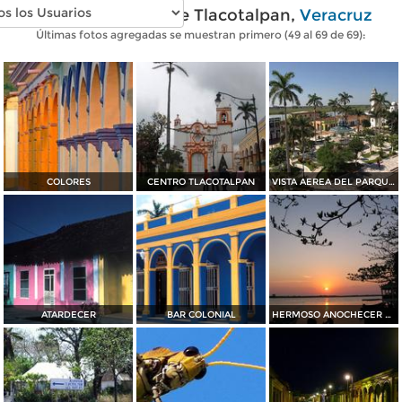
Fotos modernas de Tlacotalpan,
Veracruz
Últimas fotos agregadas se muestran primero (49 al 69 de 69):
COLORES
CENTRO TLACOTALPAN
VISTA AEREA DEL PARQUE CENTRAL
ATARDECER
BAR COLONIAL
HERMOSO ANOCHECER A LA ORILLA DEL RIO