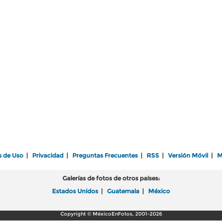
s de Uso
|
Privacidad
|
Preguntas Frecuentes
|
RSS
|
Versión Móvil
|
M
Galerías de fotos de otros países:
Estados Unidos
|
Guatemala
|
México
Copyright © MéxicoEnFotos, 2001-2026