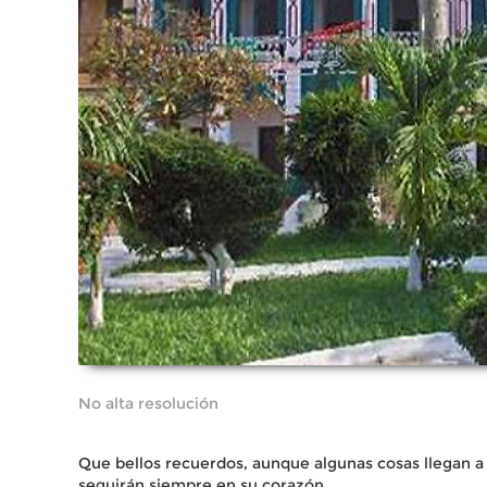
No alta resolución
Que bellos recuerdos, aunque algunas cosas llegan 
seguirán siempre en su corazón.