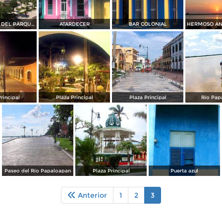
VISTA AEREA DEL PARQUE CENTRAL
ATARDECER
BAR COLONIAL
rincipal
Plaza Principal
Plaza Principal
Río Pap
Paseo del Río Papaloapan
Plaza Principal
Puerta azul
Anterior
1
2
3