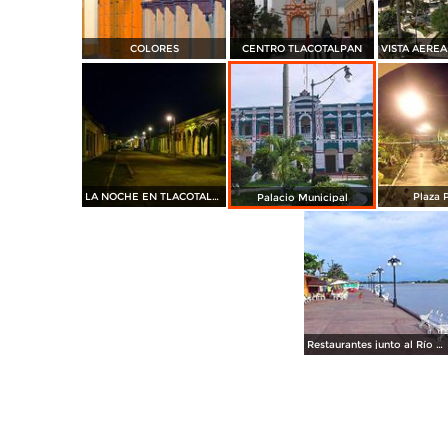
COLORES
CENTRO TLACOTALPAN
LA NOCHE EN TLACOTALPAN
Plaza P
Palacio Municipal
Restaurantes junto al Río Papaloapan