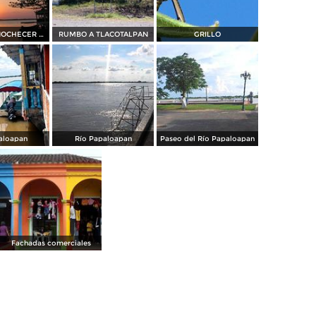
HERMOSO ANOCHECER A LA ORILLA DEL RIO
RUMBO A TLACOTALPAN
GRILLO
aloapan
Río Papaloapan
Paseo del Río Papaloapan
Fachadas comerciales