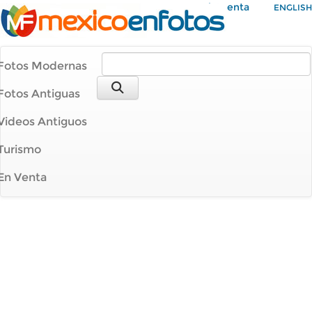
Mi Cuenta
ENGLISH
Fotos Modernas
Fotos Antiguas
Videos Antiguos
Turismo
En Venta