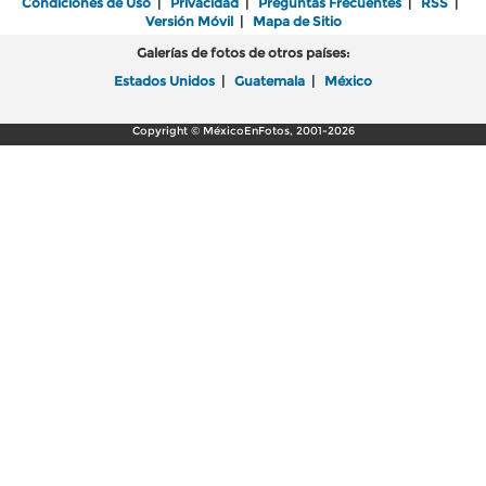
Condiciones de Uso
|
Privacidad
|
Preguntas Frecuentes
|
RSS
|
Versión Móvil
|
Mapa de Sitio
Galerías de fotos de otros países:
Estados Unidos
|
Guatemala
|
México
Copyright © MéxicoEnFotos, 2001-2026