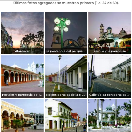
Últimas fotos agregadas se muestran primero (1 al 24 de 69):
Atardecer
La pentabola del parque zaragoza tlacotalpan Veracruz
Parque y la parroquia
Portales y parroquia de Tlacotalpan, Veracruz
Típicos portales de la ciudad patrimonio de la humanidad UNESCO. Tlacotalpan, Veracruz
Calle típica con portales en el centro de Tlacotalpan, Veracruz