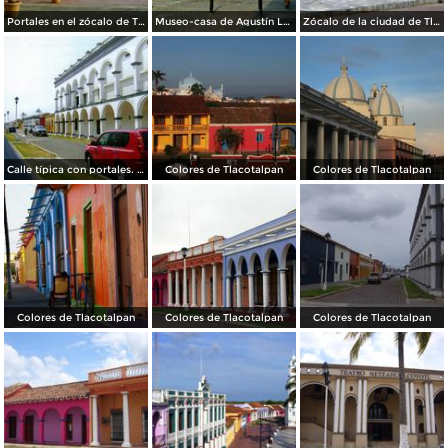
Portales en el zócalo de Tlacotalpan, Veracruz
Museo-casa de Agustín Lara. Tlacotalpan, Veracruz
Zócalo de la ciudad de Tlacotalpan, Veracruz
Calle típica con portales. Tlacotalpan, Veracruz
Colores de Tlacotalpan
Colores de Tlacotalpan
Colores de Tlacotalpan
Colores de Tlacotalpan
Colores de Tlacotalpan