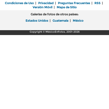
Condiciones de Uso
|
Privacidad
|
Preguntas Frecuentes
|
RSS
|
Versión Móvil
|
Mapa de Sitio
Galerías de fotos de otros países:
Estados Unidos
|
Guatemala
|
México
Copyright © MéxicoEnFotos, 2001-2026