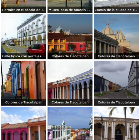
Portales en el zócalo de Tlacotalpan, Veracruz
Museo-casa de Agustín Lara. Tlacotalpan, Veracruz
Zócalo de la ciudad de Tlacotalpan, Veracruz
Calle típica con portales. Tlacotalpan, Veracruz
Colores de Tlacotalpan
Colores de Tlacotalpan
Colores de Tlacotalpan
Colores de Tlacotalpan
Colores de Tlacotalpan