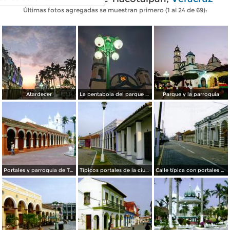
Últimas fotos agregadas se muestran primero (1 al 24 de 69):
Atardecer
La pentabola del parque zaragoza tlacotalpan Veracruz
Parque y la parroquia
Portales y parroquia de Tlacotalpan, Veracruz
Típicos portales de la ciudad patrimonio de la humanidad UNESCO. Tlacotalpan, Veracruz
Calle típica con portales en el centro de Tlacotalpan, Veracruz