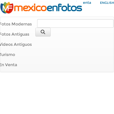
Mi Cuenta
ENGLISH
Fotos Modernas
Fotos Antiguas
Videos Antiguos
Turismo
En Venta