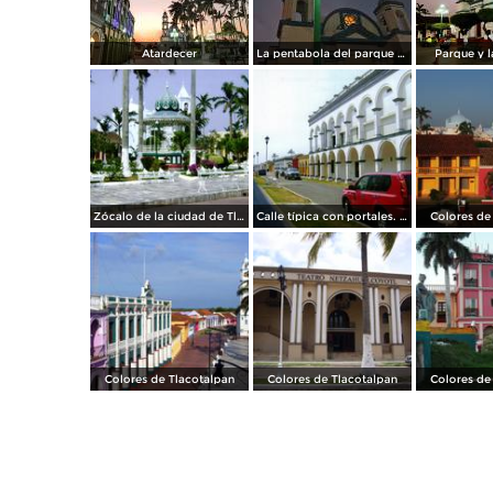
Atardecer
La pentabola del parque zaragoza tlacotalpan Veracruz
Parque y l
Zócalo de la ciudad de Tlacotalpan, Veracruz
Calle típica con portales. Tlacotalpan, Veracruz
Colores de
Colores de Tlacotalpan
Colores de Tlacotalpan
Colores de