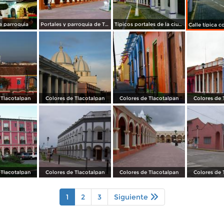
a parroquia
Portales y parroquia de Tlacotalpan, Veracruz
Típicos portales de la ciudad patrimonio de la humanidad UNESCO. Tlacotalpan, Veracruz
 Tlacotalpan
Colores de Tlacotalpan
Colores de Tlacotalpan
Colores de 
 Tlacotalpan
Colores de Tlacotalpan
Colores de Tlacotalpan
Colores de 
1
2
3
Siguiente