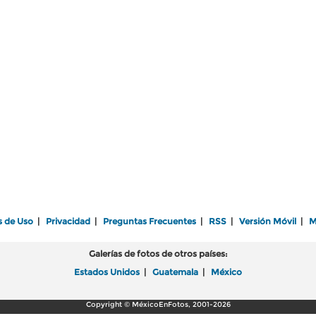
s de Uso
|
Privacidad
|
Preguntas Frecuentes
|
RSS
|
Versión Móvil
|
M
Galerías de fotos de otros países:
Estados Unidos
|
Guatemala
|
México
Copyright © MéxicoEnFotos, 2001-2026