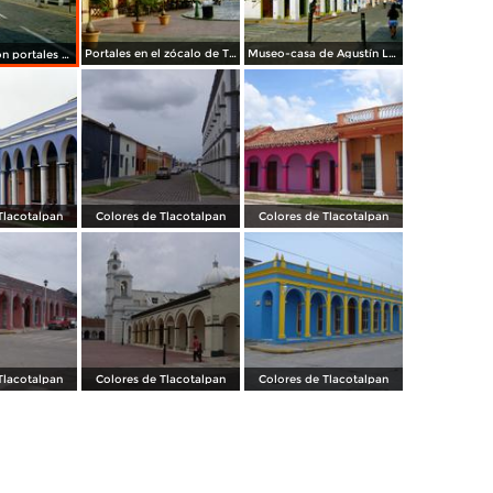
Portales en el zócalo de Tlacotalpan, Veracruz
Museo-casa de Agustín Lara. Tlacotalpan, Veracruz
Calle típica con portales en el centro de Tlacotalpan, Veracruz
Tlacotalpan
Colores de Tlacotalpan
Colores de Tlacotalpan
Tlacotalpan
Colores de Tlacotalpan
Colores de Tlacotalpan