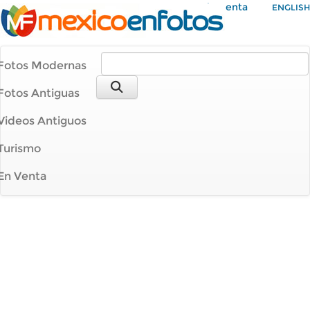
Mi Cuenta
ENGLISH
Fotos Modernas
Fotos Antiguas
Videos Antiguos
Turismo
En Venta