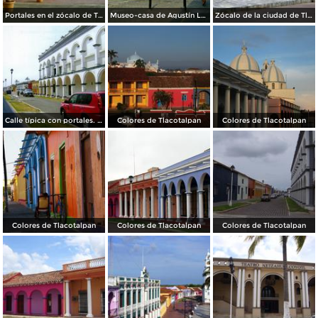
Portales en el zócalo de Tlacotalpan, Veracruz
Museo-casa de Agustín Lara. Tlacotalpan, Veracruz
Zócalo de la ciudad de Tlacotalpan, Veracruz
Calle típica con portales. Tlacotalpan, Veracruz
Colores de Tlacotalpan
Colores de Tlacotalpan
Colores de Tlacotalpan
Colores de Tlacotalpan
Colores de Tlacotalpan