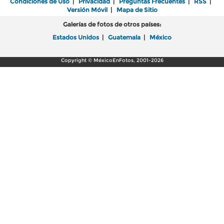
Condiciones de Uso
|
Privacidad
|
Preguntas Frecuentes
|
RSS
|
Versión Móvil
|
Mapa de Sitio
Galerías de fotos de otros países:
Estados Unidos
|
Guatemala
|
México
Copyright © MéxicoEnFotos, 2001-2026