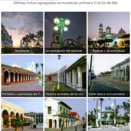
Últimas fotos agregadas se muestran primero (1 al 24 de 69):
Atardecer
La pentabola del parque zaragoza tlacotalpan Veracruz
Parque y la parroquia
Portales y parroquia de Tlacotalpan, Veracruz
Típicos portales de la ciudad patrimonio de la humanidad UNESCO. Tlacotalpan, Veracruz
Calle típica con portales en el centro de Tlacotalpan, Veracruz