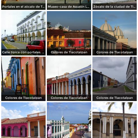
Portales en el zócalo de Tlacotalpan, Veracruz
Museo-casa de Agustín Lara. Tlacotalpan, Veracruz
Zócalo de la ciudad de Tlacotalpan, Veracruz
Calle típica con portales. Tlacotalpan, Veracruz
Colores de Tlacotalpan
Colores de Tlacotalpan
Colores de Tlacotalpan
Colores de Tlacotalpan
Colores de Tlacotalpan