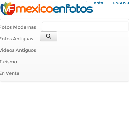
Mi Cuenta
ENGLISH
Fotos Modernas
Fotos Antiguas
Videos Antiguos
Turismo
En Venta