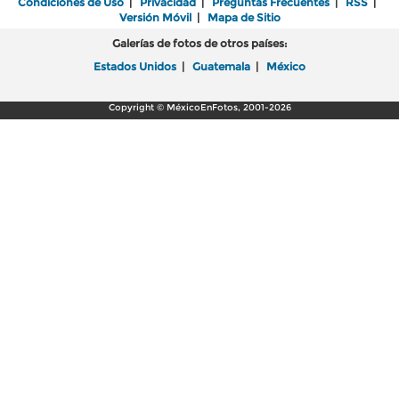
Condiciones de Uso
|
Privacidad
|
Preguntas Frecuentes
|
RSS
|
Versión Móvil
|
Mapa de Sitio
Galerías de fotos de otros países:
Estados Unidos
|
Guatemala
|
México
Copyright © MéxicoEnFotos, 2001-2026