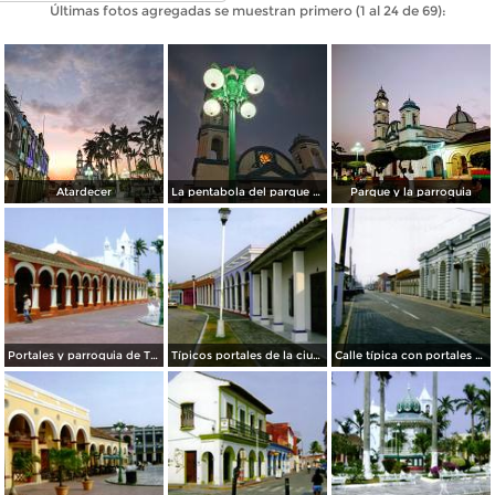
Últimas fotos agregadas se muestran primero (1 al 24 de 69):
Atardecer
La pentabola del parque zaragoza tlacotalpan Veracruz
Parque y la parroquia
Portales y parroquia de Tlacotalpan, Veracruz
Típicos portales de la ciudad patrimonio de la humanidad UNESCO. Tlacotalpan, Veracruz
Calle típica con portales en el centro de Tlacotalpan, Veracruz