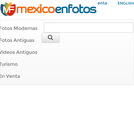
Mi Cuenta
ENGLISH
Fotos Modernas
Fotos Antiguas
Videos Antiguos
Turismo
En Venta