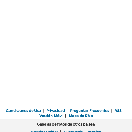
Condiciones de Uso
|
Privacidad
|
Preguntas Frecuentes
|
RSS
|
Versión Móvil
|
Mapa de Sitio
Galerías de fotos de otros países:
Estados Unidos
|
Guatemala
|
México