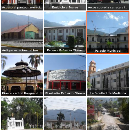
Acceso al panteon municipal
Emiciclo a Juarez
Arcos sobre la carretera federal en los limites con Nogales
Antigua estación del ferrocarril de Santa Rosa
Escuela Esfuerzo Obrero
Palacio Municipal
Kiosco central Parque Hidalgo
El estadio Esfuerzo Obrero
La facultad de Medicina