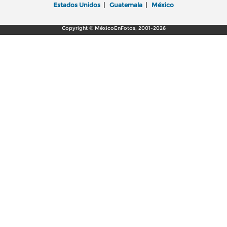
Estados Unidos
|
Guatemala
|
México
Copyright © MéxicoEnFotos, 2001-2026