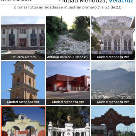
Fotos modernas de Ciudad Mendoza,
Veracruz
Últimas fotos agregadas se muestran primero (1 al 23 de 23):
Esfuerzo Obrero
Antiguo camino a Necoxtla
Ciudad Mendoza Ver
Ciudad Mendoza Ver
Ciudad Mendoza Ver
Ciudad Mendoza Ver