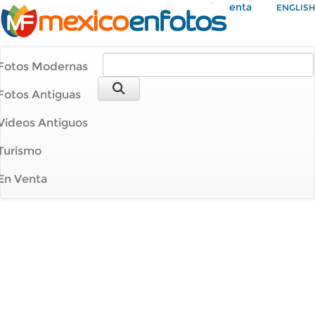
Mi Cuenta
ENGLISH
Fotos Modernas
Fotos Antiguas
Videos Antiguos
Turismo
En Venta