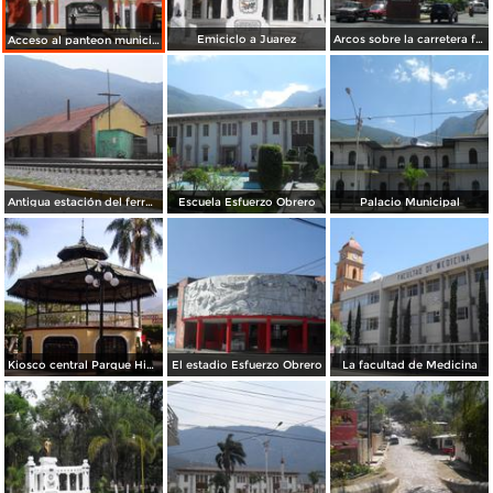
Emiciclo a Juarez
Arcos sobre la carretera federal en los limites con Nogales
Acceso al panteon municipal
Antigua estación del ferrocarril de Santa Rosa
Escuela Esfuerzo Obrero
Palacio Municipal
Kiosco central Parque Hidalgo
El estadio Esfuerzo Obrero
La facultad de Medicina