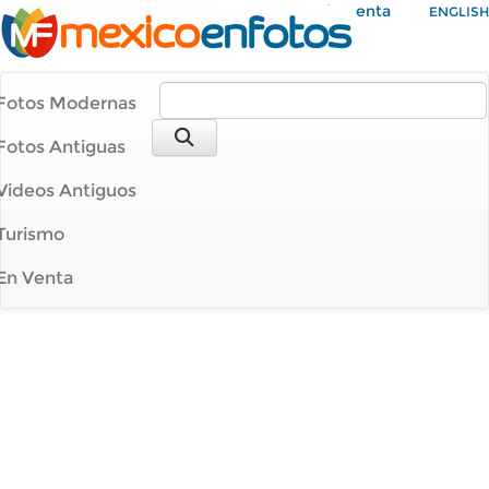
Mi Cuenta
ENGLISH
Fotos Modernas
Fotos Antiguas
Videos Antiguos
Turismo
En Venta