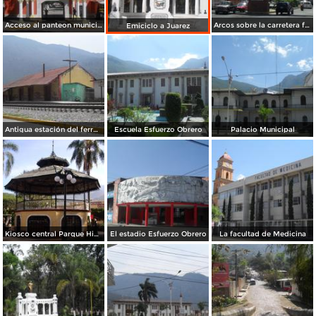
Acceso al panteon municipal
Arcos sobre la carretera federal en los limites con Nogales
Emiciclo a Juarez
Antigua estación del ferrocarril de Santa Rosa
Escuela Esfuerzo Obrero
Palacio Municipal
Kiosco central Parque Hidalgo
El estadio Esfuerzo Obrero
La facultad de Medicina