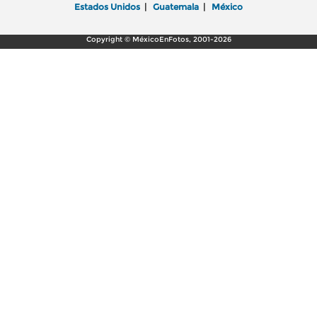
Estados Unidos
|
Guatemala
|
México
Copyright © MéxicoEnFotos, 2001-2026