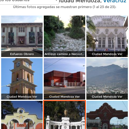
Fotos modernas de Ciudad Mendoza,
Veracruz
Últimas fotos agregadas se muestran primero (1 al 23 de 23):
Esfuerzo Obrero
Antiguo camino a Necoxtla
Ciudad Mendoza Ver
Ciudad Mendoza Ver
Ciudad Mendoza Ver
Ciudad Mendoza Ver