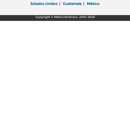
Estados Unidos
|
Guatemala
|
México
Copyright © MéxicoEnFotos, 2001-2026