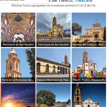
Fotos modernas de Tlaxco,
Tlaxcala
Últimas fotos agregadas se muestran primero (1 al 13 de 13):
Parroquia de San Agustín
Parroquia de San Agustín
Templo del Calvario. Marzo/2018
Torre de la Parroquia de San Agustín. Marzo/2018
Palacio Municipal de Tlaxco. Marzo/2018
Tlaxco, Pueblo Mágico; Parroquia de San Agustín. Marzo/2018