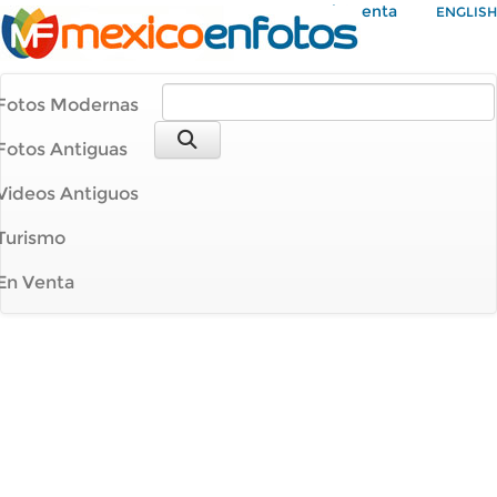
Mi Cuenta
ENGLISH
Fotos Modernas
Fotos Antiguas
Videos Antiguos
Turismo
En Venta