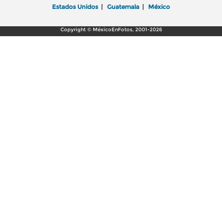
Estados Unidos
|
Guatemala
|
México
Copyright © MéxicoEnFotos, 2001-2026