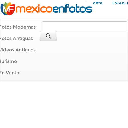
Mi Cuenta
ENGLISH
Fotos Modernas
Fotos Antiguas
Videos Antiguos
Turismo
En Venta