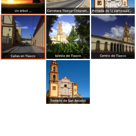
Un árbol ...
Carretera Tlaxco-Chignahuapan. Noviembre/2012
Portada de la parroquia de San Agustín ( Siglo XVII). Tlaxco. 2006
Iglesia de Tlaxco
Centro de Tlaxco
Calles en Tlaxco
Templo de San Agustín