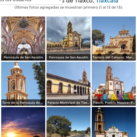
Fotos modernas de Tlaxco,
Tlaxcala
Últimas fotos agregadas se muestran primero (1 al 13 de 13):
Parroquia de San Agustín
Parroquia de San Agustín
Templo del Calvario. Marzo/2018
Torre de la Parroquia de San Agustín. Marzo/2018
Palacio Municipal de Tlaxco. Marzo/2018
Tlaxco, Pueblo Mágico; Parroquia de San Agustín. Marzo/2018