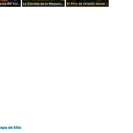
Apizaco a los pies del Volcan La Malinche
La Glorieta de la Maquinita 212
El Pico de Orizaba desde Apizaco
apa de Sitio