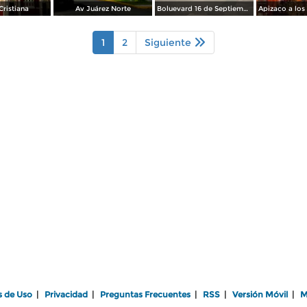
Cristiana
Av Juárez Norte
Boluevard 16 de Septiembre esq Av Juárez
1
2
Siguiente
s de Uso
|
Privacidad
|
Preguntas Frecuentes
|
RSS
|
Versión Móvil
|
M