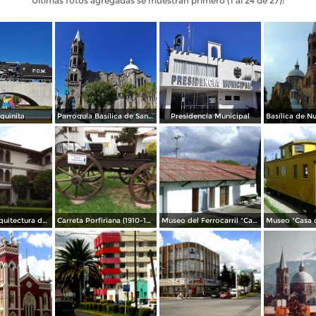
Últimas fotos agregadas se muestran primero (1 al 24 de 27):
quinita
Parroquia Basílica de Santa María de la Misericordia
Presidencia Municipal
Jardines y arquitectura del Hotel Del Angel. Apizaco. Junio/2012
Carreta Porfiriana (1910-1920). Apizaco. Junio/2012
Museo del Ferrocarril "Casa de Piedra". Apizaco. Junio/2012