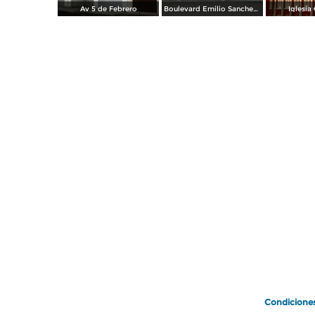
Av 5 de Febrero
Boulevard Emilio Sanchez Piedras viendo hacia la Cuauhtemoc
Iglesia 
Condicione