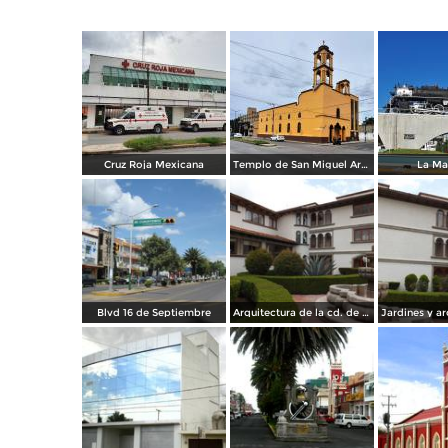
Cruz Roja Mexicana
Templo de San Miguel Arcángel
La Ma
Blvd 16 de Septiembre
Arquitectura de la cd. de Apizaco. Junio/2012