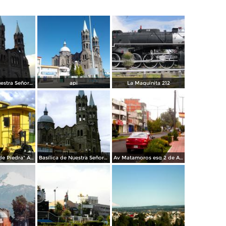
Basílica de Nuestra Señora de la Misericordia. Febrero/2018
api
La Maquinita 212
Museo "Casa de Piedra" Apizaco, Tlaxcala. Julio/2012
Basílica de Nuestra Señora de la Misericordia, 1950. Apizaco, Tlaxcala. 2006
Av Matamoros esq 2 de Abril