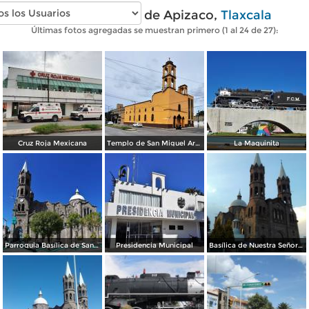
Fotos modernas de Apizaco,
Tlaxcala
Últimas fotos agregadas se muestran primero (1 al 24 de 27):
Cruz Roja Mexicana
Templo de San Miguel Arcángel
La Maquinita
Parroquia Basílica de Santa María de la Misericordia
Presidencia Municipal
Basílica de Nuestra Señora de la Misericordia. Febrero/2018