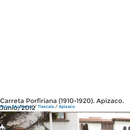
Carreta Porfiriana (1910-1920). Apizaco.
Junio/2012
Fotos Modernas
/
Tlaxcala
/
Apizaco