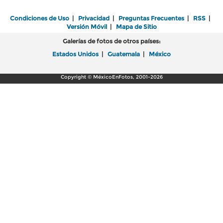
Condiciones de Uso
|
Privacidad
|
Preguntas Frecuentes
|
RSS
|
Versión Móvil
|
Mapa de Sitio
Galerías de fotos de otros países:
Estados Unidos
|
Guatemala
|
México
Copyright © MéxicoEnFotos, 2001-2026