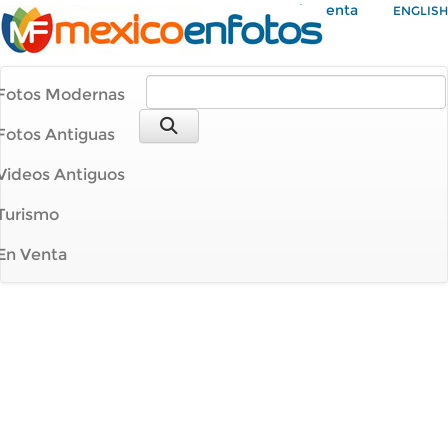
Mi Cuenta
ENGLISH
Fotos Modernas
Fotos Antiguas
Videos Antiguos
Turismo
En Venta