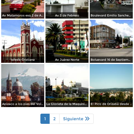
Av Matamoros esq 2 de Abril
Av 5 de Febrero
Boulevard Emilio Sanchez Piedras viendo hacia la Cuauhtemoc
Iglesia Cristiana
Av Juárez Norte
Boluevard 16 de Septiembre esq Av Juárez
Apizaco a los pies del Volcan La Malinche
La Glorieta de la Maquinita 212
El Pico de Orizaba desde Apizaco
1
2
Siguiente