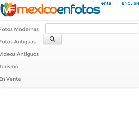
Mi Cuenta
ENGLISH
Fotos Modernas
Fotos Antiguas
Videos Antiguos
Turismo
En Venta