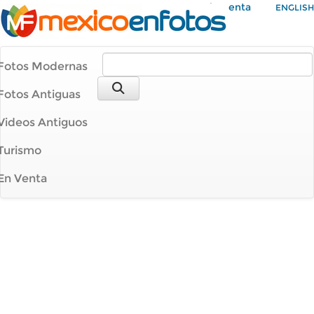
Mi Cuenta
ENGLISH
Fotos Modernas
Fotos Antiguas
Videos Antiguos
Turismo
En Venta