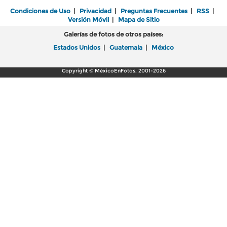
Condiciones de Uso
|
Privacidad
|
Preguntas Frecuentes
|
RSS
|
Versión Móvil
|
Mapa de Sitio
Galerías de fotos de otros países:
Estados Unidos
|
Guatemala
|
México
Copyright © MéxicoEnFotos, 2001-2026