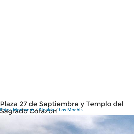
Plaza 27 de Septiembre y Templo del
Sagrado Corazón
Fotos Modernas
/
Sinaloa
/
Los Mochis