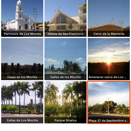
Parroquia de Los Mochis
Iglesia de San Francisco
Cerro de la Memoria
Casas en los Mochis
Calles de los Mochis
Amanecer cerca de Los Mochis
Calles de Los Mochis
Parque Sinaloa
Plaza 27 de Septiembre y Templo del Sagrado Corazón