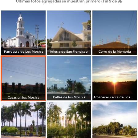
Últimas fotos agregadas se muestran primero (1 al 9 de 9):
Parroquia de Los Mochis
Iglesia de San Francisco
Cerro de la Memoria
Calles de los Mochis
Amanecer cerca de Los Mochis
Casas en los Mochis