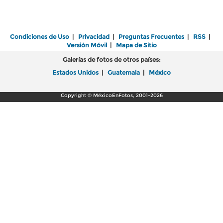
Condiciones de Uso
|
Privacidad
|
Preguntas Frecuentes
|
RSS
|
Versión Móvil
|
Mapa de Sitio
Galerías de fotos de otros países:
Estados Unidos
|
Guatemala
|
México
Copyright © MéxicoEnFotos, 2001-2026