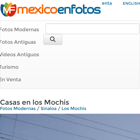
Mi Cuenta
ENGLISH
Fotos Modernas
Fotos Antiguas
Videos Antiguos
Turismo
En Venta
Casas en los Mochis
Fotos Modernas
/
Sinaloa
/
Los Mochis