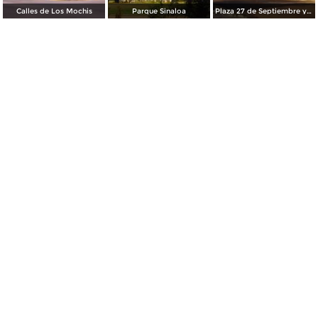
Calles de Los Mochis
Parque Sinaloa
Plaza 27 de Septiembre y Templo del Sagrado Corazón