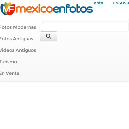
Mi Cuenta
ENGLISH
Fotos Modernas
Fotos Antiguas
Videos Antiguos
Turismo
En Venta