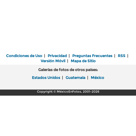
Condiciones de Uso
|
Privacidad
|
Preguntas Frecuentes
|
RSS
|
Versión Móvil
|
Mapa de Sitio
Galerías de fotos de otros países:
Estados Unidos
|
Guatemala
|
México
Copyright © MéxicoEnFotos, 2001-2026