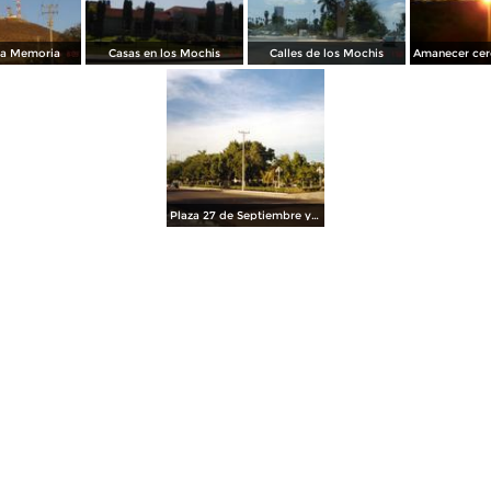
la Memoria
Casas en los Mochis
Calles de los Mochis
Plaza 27 de Septiembre y Templo del Sagrado Corazón