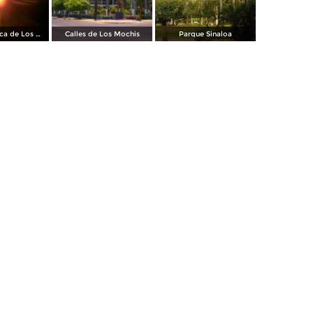
Amanecer cerca de Los Mochis
Calles de Los Mochis
Parque Sinaloa