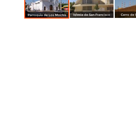
Iglesia de San Francisco
Cerro de 
Parroquia de Los Mochis