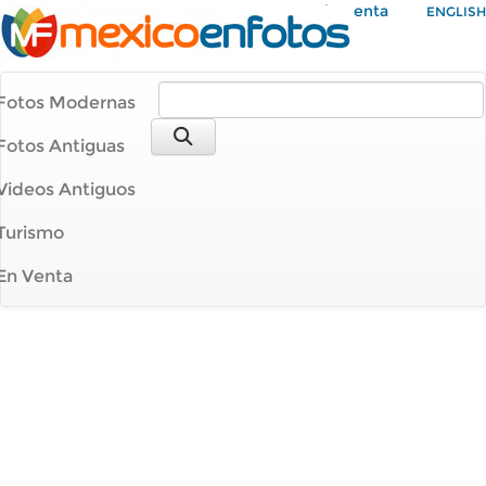
Mi Cuenta
ENGLISH
Fotos Modernas
Fotos Antiguas
Videos Antiguos
Turismo
En Venta