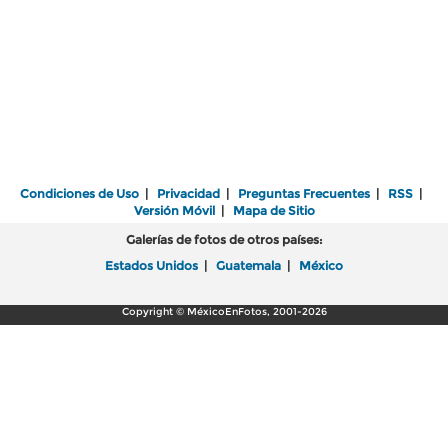
Condiciones de Uso
|
Privacidad
|
Preguntas Frecuentes
|
RSS
|
Versión Móvil
|
Mapa de Sitio
Galerías de fotos de otros países:
Estados Unidos
|
Guatemala
|
México
Copyright © MéxicoEnFotos, 2001-2026