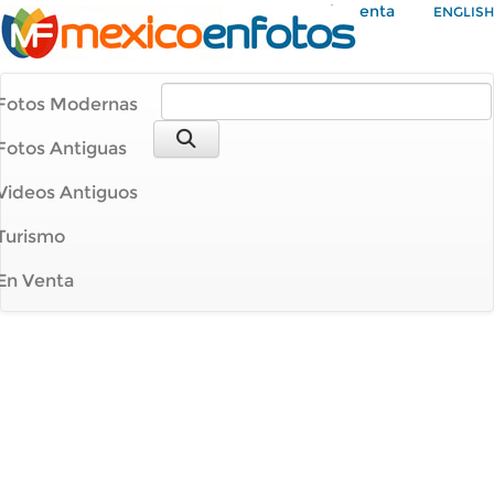
Mi Cuenta
ENGLISH
Fotos Modernas
Fotos Antiguas
Videos Antiguos
Turismo
En Venta