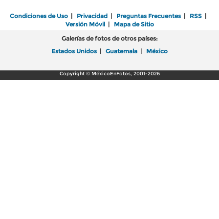
Condiciones de Uso
|
Privacidad
|
Preguntas Frecuentes
|
RSS
|
Versión Móvil
|
Mapa de Sitio
Galerías de fotos de otros países:
Estados Unidos
|
Guatemala
|
México
Copyright © MéxicoEnFotos, 2001-2026