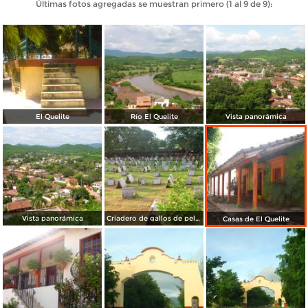
Últimas fotos agregadas se muestran primero (1 al 9 de 9):
El Quelite
Río El Quelite
Vista panorámica
Vista panorámica
Criadero de gallos de pelea
Casas de El Quelite