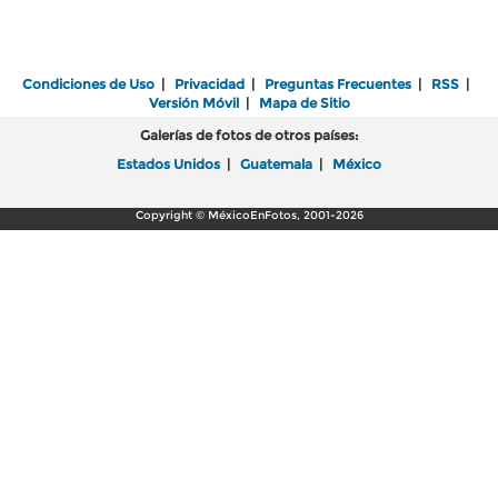
Condiciones de Uso
|
Privacidad
|
Preguntas Frecuentes
|
RSS
|
Versión Móvil
|
Mapa de Sitio
Galerías de fotos de otros países:
Estados Unidos
|
Guatemala
|
México
Copyright © MéxicoEnFotos, 2001-2026