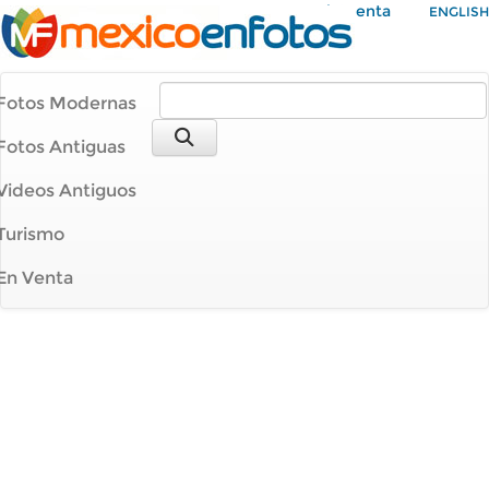
Mi Cuenta
ENGLISH
Fotos Modernas
Fotos Antiguas
Videos Antiguos
Turismo
En Venta