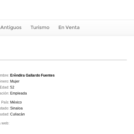
 Antiguos
Turismo
En Venta
mbre:
Erèndira Gallardo Fuentes
énero:
Mujer
Edad:
52
ación:
Empleada
País:
México
stado:
Sinaloa
iudad:
Culiacàn
a web: