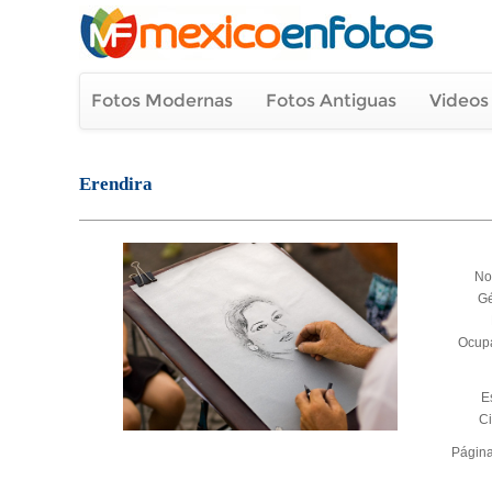
Fotos Modernas
Fotos Antiguas
Videos
Erendira
No
G
Ocup
E
C
Págin