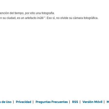
enciòn del tiempo, por ello una fotografìa.
su ciudad, es un artefacto inùtil ". Eso sì, no olvide su càmara fotogràfica.
s de Uso
|
Privacidad
|
Preguntas Frecuentes
|
RSS
|
Versión Móvil
|
M