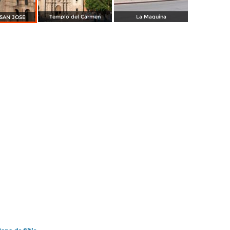
Templo del Carmen
La Maquina
e SAN JOSÉ