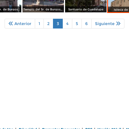
Templo del Sr. de Burgos del Saucito
Templo del Sr. de Burgos del Saucito
Santuario de Guadalupe
Iglesia d
Anterior
1
2
3
4
5
6
Siguiente