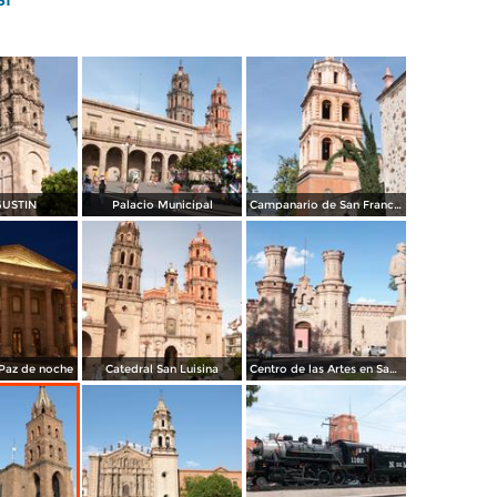
GUSTIN
Palacio Municipal
Campanario de San Francisco
 Paz de noche
Catedral San Luisina
Centro de las Artes en San Luis Potosí