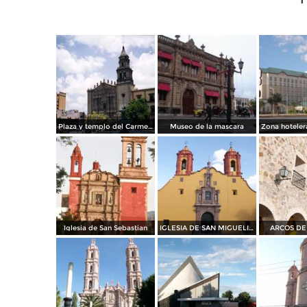
Plaza y templo del Carmen de estilo barroco. San Luis Potosí, SLP
Museo de la mascara
Iglesia de San Sebastian
IGLESIA DE SAN MIGUELITO
ARCOS DE