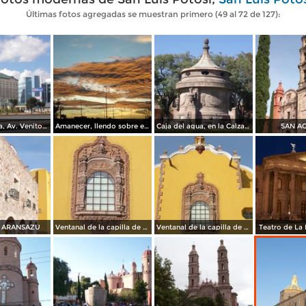
Últimas fotos agregadas se muestran primero (49 al 72 de 127):
Zona hotelera, Av. Venito Juares
Amanecer, llendo sobre el boulevard Españita
Caja del agua, en la Calzada de Guadalupe
SAN A
 ARANSAZÚ
Ventanal de la capilla de Aransazú
Ventanal de la capilla de Aransazú
Teatro de La