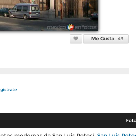
Me Gusta
49
gístrate
Foto
otos modernas de San Luis Potosí,
San Luis Poto