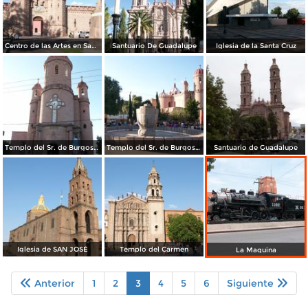
Centro de las Artes en San Luis Potosí
Santuario De Guadalupe
Iglesia de la Santa Cruz
Templo del Sr. de Burgos del Saucito
Templo del Sr. de Burgos del Saucito
Santuario de Guadalupe
Iglesia de SAN JOSÉ
Templo del Carmen
La Maquina
Anterior
1
2
3
4
5
6
Siguiente