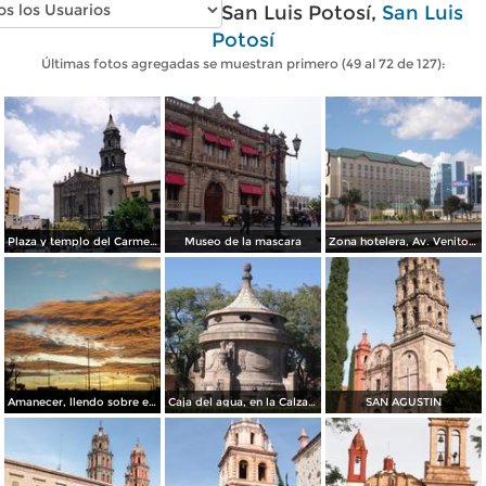
Fotos modernas de San Luis Potosí,
San Luis
Potosí
Últimas fotos agregadas se muestran primero (49 al 72 de 127):
Plaza y templo del Carmen de estilo barroco. San Luis Potosí, SLP
Museo de la mascara
Zona hotelera, Av. Venito Juares
Amanecer, llendo sobre el boulevard Españita
Caja del agua, en la Calzada de Guadalupe
SAN AGUSTIN