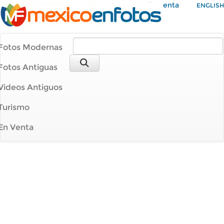
Mi Cuenta
ENGLISH
Fotos Modernas
Fotos Antiguas
Videos Antiguos
Turismo
En Venta