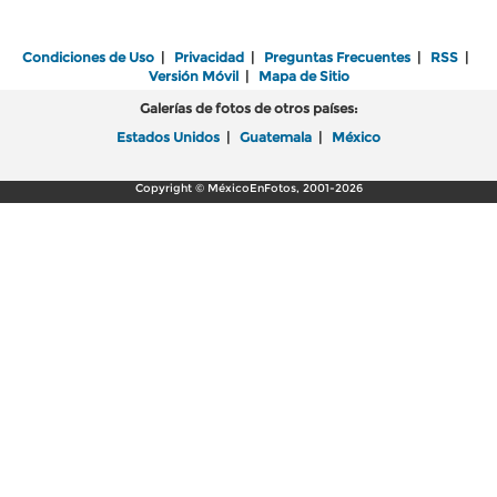
Condiciones de Uso
|
Privacidad
|
Preguntas Frecuentes
|
RSS
|
Versión Móvil
|
Mapa de Sitio
Galerías de fotos de otros países:
Estados Unidos
|
Guatemala
|
México
Copyright © MéxicoEnFotos, 2001-2026