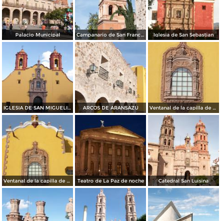
Palacio Municipal
Campanario de San Francisco
Iglesia de San Sebastian
IGLESIA DE SAN MIGUELITO
ARCOS DE ARANSAZÚ
Ventanal de la capilla de Aransazú
Ventanal de la capilla de Aransazú
Teatro de La Paz de noche
Catedral San Luisina