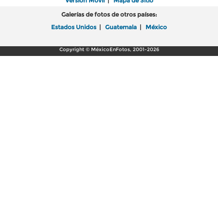
Versión Móvil
|
Mapa de Sitio
Galerías de fotos de otros países:
Estados Unidos
|
Guatemala
|
México
Copyright © MéxicoEnFotos, 2001-2026