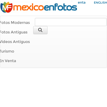
Mi Cuenta
ENGLISH
Fotos Modernas
Fotos Antiguas
Videos Antiguos
Turismo
En Venta