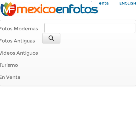
Mi Cuenta
ENGLISH
Fotos Modernas
Fotos Antiguas
Videos Antiguos
Turismo
En Venta