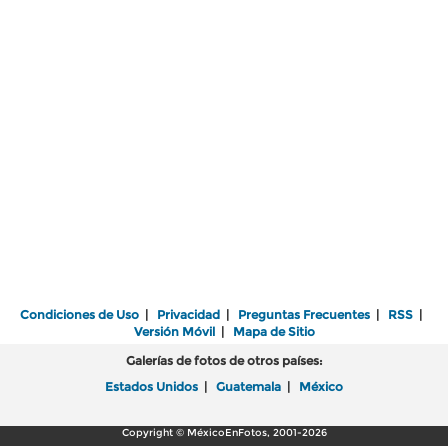
Condiciones de Uso
|
Privacidad
|
Preguntas Frecuentes
|
RSS
|
Versión Móvil
|
Mapa de Sitio
Galerías de fotos de otros países:
Estados Unidos
|
Guatemala
|
México
Copyright © MéxicoEnFotos, 2001-2026