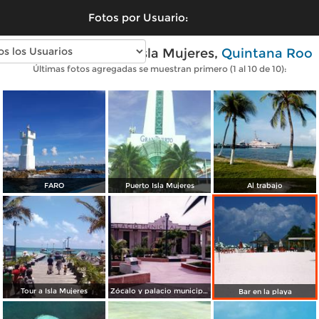
Fotos por Usuario:
Fotos modernas de Isla Mujeres,
Quintana Roo
Últimas fotos agregadas se muestran primero (1 al 10 de 10):
FARO
Puerto Isla Mujeres
Al trabajo
Tour a Isla Mujeres
Zócalo y palacio municipal de Isla Mujeres, Quintana Roo
Bar en la playa