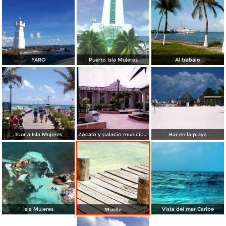
FARO
Puerto Isla Mujeres
Al trabajo
Tour a Isla Mujeres
Zócalo y palacio municipal de Isla Mujeres, Quintana Roo
Bar en la playa
Isla Mujeres
Vista del mar Caribe
Muelle