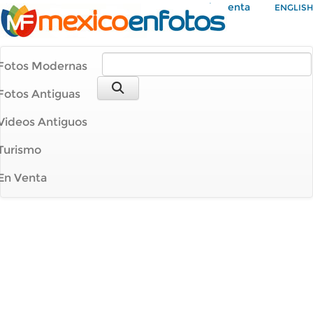
Mi Cuenta
ENGLISH
Fotos Modernas
Fotos Antiguas
Videos Antiguos
Turismo
En Venta