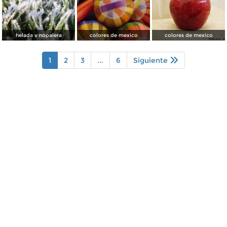
helada y nopalera
colores de mexico
colores de mexico
1
2
3
...
6
Siguiente