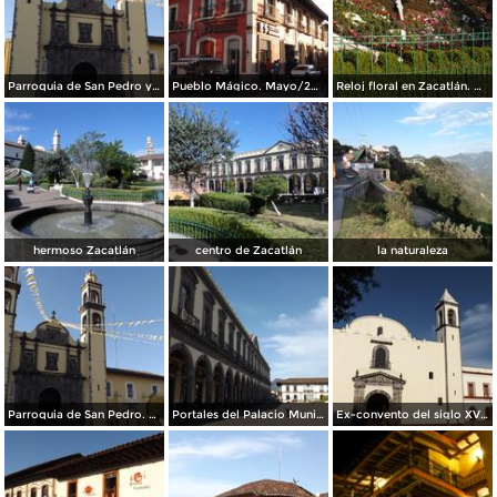
Parroquia de San Pedro y San Pablo. Mayo/2014
Pueblo Mágico. Mayo/2014
Reloj floral en Zacatlán. Mayo/2014
hermoso Zacatlán
centro de Zacatlán
la naturaleza
Parroquia de San Pedro. Mayo/2014
Portales del Palacio Municipal. Mayo/2014
Ex-convento del siglo XVI. Zacatlán. Mayo/2014