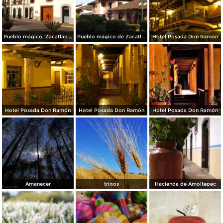
Pueblo mágico, Zacatlán. Mayo/2014
Pueblo mágico de Zacatlán, Puebla. Mayo/2014
Hotel Posada Don Ramón
Hotel Posada Don Ramón
Hotel Posada Don Ramón
Hotel Posada Don Ramón
Amanecer
trigos
Hacienda de Amoltepec