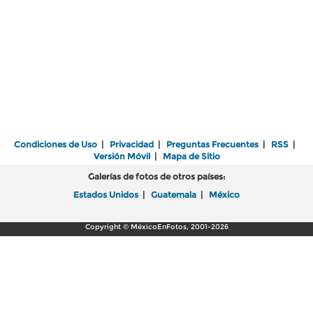
Condiciones de Uso
|
Privacidad
|
Preguntas Frecuentes
|
RSS
|
Versión Móvil
|
Mapa de Sitio
Galerías de fotos de otros países:
Estados Unidos
|
Guatemala
|
México
Copyright © MéxicoEnFotos, 2001-2026