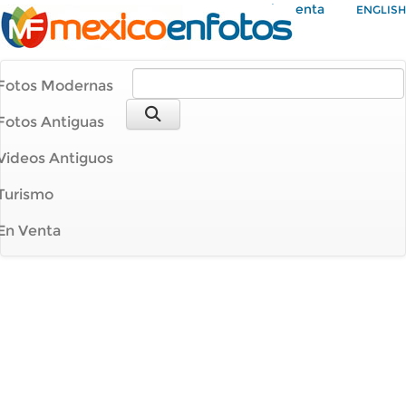
Mi Cuenta
ENGLISH
Fotos Modernas
Fotos Antiguas
Videos Antiguos
Turismo
En Venta