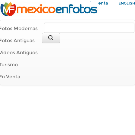
Mi Cuenta
ENGLISH
Fotos Modernas
Fotos Antiguas
Videos Antiguos
Turismo
En Venta