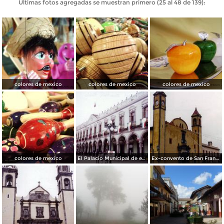
Últimas fotos agregadas se muestran primero (25 al 48 de 139):
colores de mexico
colores de mexico
colores de mexico
colores de mexico
El Palacio Municipal de estilo neoclásico (Siglo XIX). Zacatlán. 2002
Ex-convento de San Francisco (la Basílica mas antigüa de México). Zacatlán. 2002