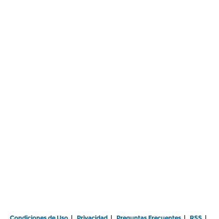
Condiciones de Uso
|
Privacidad
|
Preguntas Frecuentes
|
RSS
|