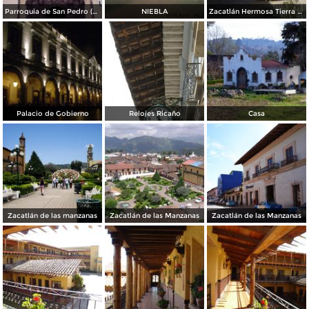
Parroquia de San Pedro (Siglo XVII) de estilo barroco. Zacatlán. 2002
NIEBLA
Zacatlán Hermosa Tierra Serrana
Palacio de Gobierno
Relojes Ricaño
Casa
Zacatlán de las manzanas
Zacatlán de las Manzanas
Zacatlán de las Manzanas