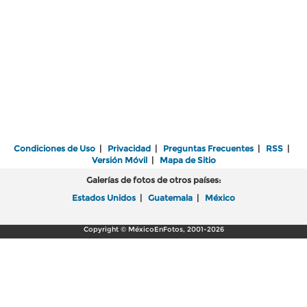
Condiciones de Uso
|
Privacidad
|
Preguntas Frecuentes
|
RSS
|
Versión Móvil
|
Mapa de Sitio
Galerías de fotos de otros países:
Estados Unidos
|
Guatemala
|
México
Copyright © MéxicoEnFotos, 2001-2026