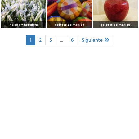
helada y nopalera
colores de mexico
colores de mexico
1
2
3
...
6
Siguiente