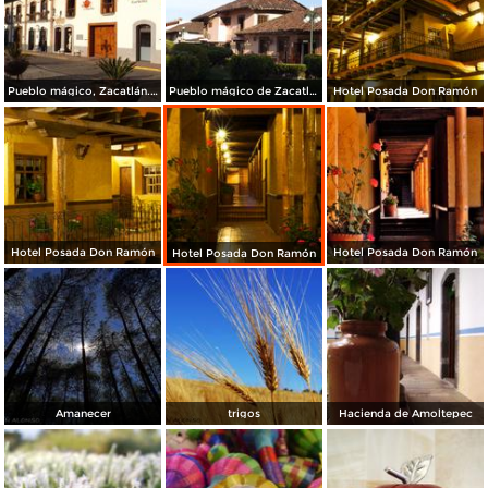
Pueblo mágico, Zacatlán. Mayo/2014
Pueblo mágico de Zacatlán, Puebla. Mayo/2014
Hotel Posada Don Ramón
Hotel Posada Don Ramón
Hotel Posada Don Ramón
Hotel Posada Don Ramón
Amanecer
trigos
Hacienda de Amoltepec