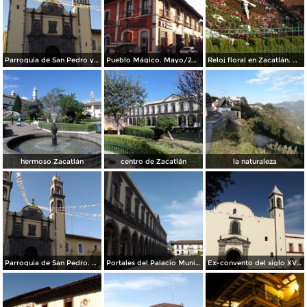
Parroquia de San Pedro y San Pablo. Mayo/2014
Pueblo Mágico. Mayo/2014
Reloj floral en Zacatlán. Mayo/2014
hermoso Zacatlán
centro de Zacatlán
la naturaleza
Parroquia de San Pedro. Mayo/2014
Portales del Palacio Municipal. Mayo/2014
Ex-convento del siglo XVI. Zacatlán. Mayo/2014