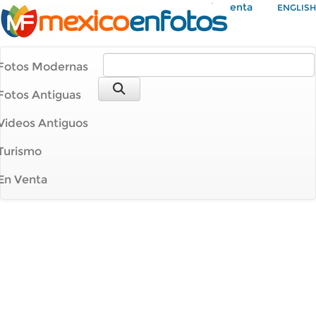
Mi Cuenta
ENGLISH
Fotos Modernas
Fotos Antiguas
Videos Antiguos
Turismo
En Venta