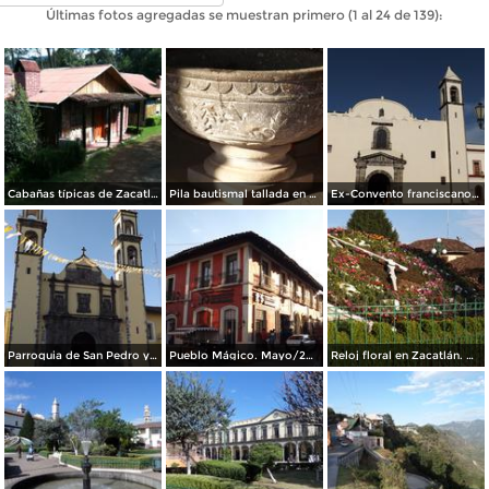
Últimas fotos agregadas se muestran primero (1 al 24 de 139):
Cabañas típicas de Zacatlán. Agosto/2015
Pila bautismal tallada en cantera siglo XVI. Mayo/2014
Ex-Convento franciscano del siglo XVI. Mayo/2014
Parroquia de San Pedro y San Pablo. Mayo/2014
Pueblo Mágico. Mayo/2014
Reloj floral en Zacatlán. Mayo/2014