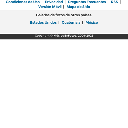
Condiciones de Uso
|
Privacidad
|
Preguntas Frecuentes
|
RSS
|
Versión Móvil
|
Mapa de Sitio
Galerías de fotos de otros países:
Estados Unidos
|
Guatemala
|
México
Copyright © MéxicoEnFotos, 2001-2026