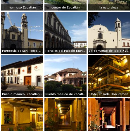
hermoso Zacatlán
centro de Zacatlán
la naturaleza
Parroquia de San Pedro. Mayo/2014
Portales del Palacio Municipal. Mayo/2014
Ex-convento del siglo XVI. Zacatlán. Mayo/2014
Pueblo mágico, Zacatlán. Mayo/2014
Pueblo mágico de Zacatlán, Puebla. Mayo/2014
Hotel Posada Don Ramón