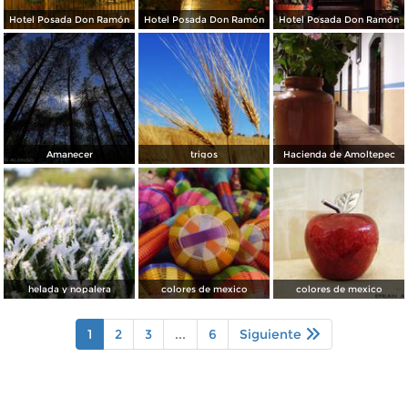
Hotel Posada Don Ramón
Hotel Posada Don Ramón
Hotel Posada Don Ramón
Amanecer
trigos
Hacienda de Amoltepec
helada y nopalera
colores de mexico
colores de mexico
1
2
3
...
6
Siguiente