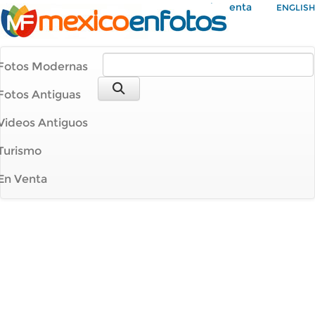
Mi Cuenta
ENGLISH
Fotos Modernas
Fotos Antiguas
Videos Antiguos
Turismo
En Venta