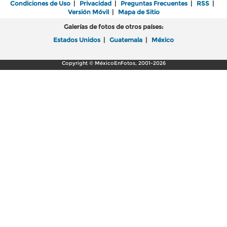
Condiciones de Uso
|
Privacidad
|
Preguntas Frecuentes
|
RSS
|
Versión Móvil
|
Mapa de Sitio
Galerías de fotos de otros países:
Estados Unidos
|
Guatemala
|
México
Copyright © MéxicoEnFotos, 2001-2026