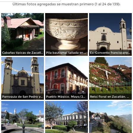
Últimas fotos agregadas se muestran primero (1 al 24 de 139):
Cabañas típicas de Zacatlán. Agosto/2015
Pila bautismal tallada en cantera siglo XVI. Mayo/2014
Ex-Convento franciscano del siglo XVI. Mayo/2014
Parroquia de San Pedro y San Pablo. Mayo/2014
Pueblo Mágico. Mayo/2014
Reloj floral en Zacatlán. Mayo/2014