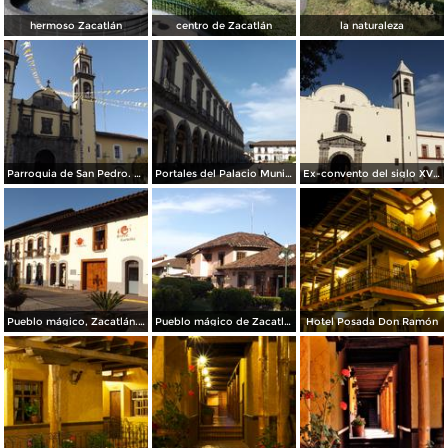
hermoso Zacatlán
centro de Zacatlán
la naturaleza
Parroquia de San Pedro. Mayo/2014
Portales del Palacio Municipal. Mayo/2014
Ex-convento del siglo XVI. Zacatlán. Mayo/2014
Pueblo mágico, Zacatlán. Mayo/2014
Pueblo mágico de Zacatlán, Puebla. Mayo/2014
Hotel Posada Don Ramón