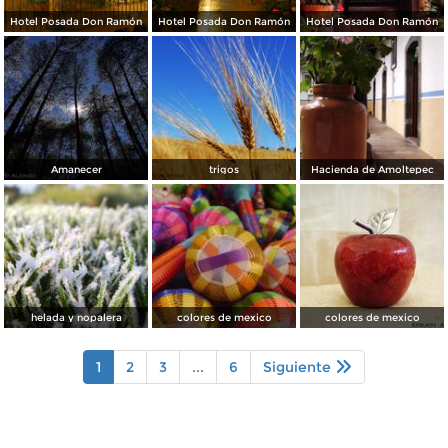
Hotel Posada Don Ramón
Hotel Posada Don Ramón
Hotel Posada Don Ramón
Amanecer
trigos
Hacienda de Amoltepec
helada y nopalera
colores de mexico
colores de mexico
1
2
3
...
6
Siguiente