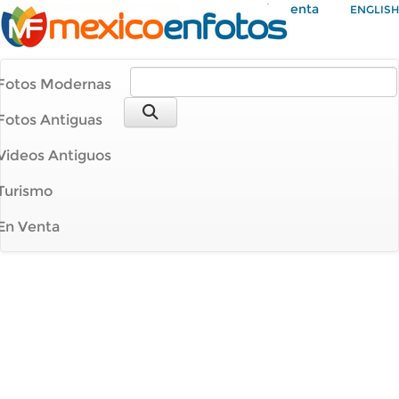
Mi Cuenta
ENGLISH
Fotos Modernas
Fotos Antiguas
Videos Antiguos
Turismo
En Venta