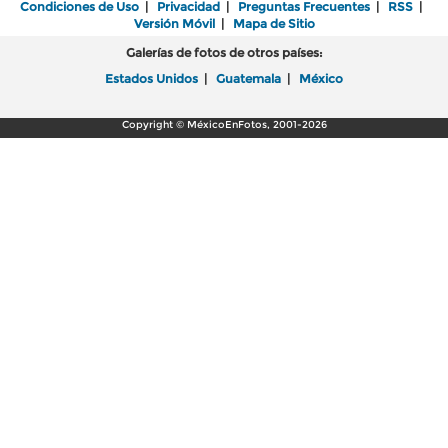
Condiciones de Uso
|
Privacidad
|
Preguntas Frecuentes
|
RSS
|
Versión Móvil
|
Mapa de Sitio
Galerías de fotos de otros países:
Estados Unidos
|
Guatemala
|
México
Copyright © MéxicoEnFotos, 2001-2026