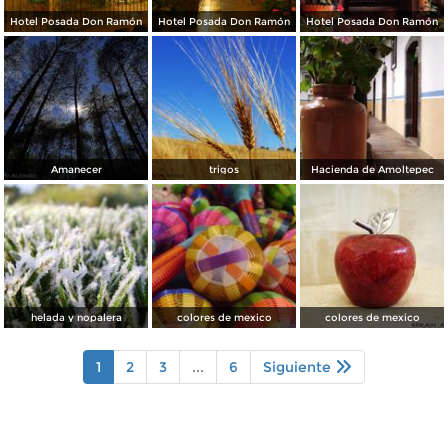
Hotel Posada Don Ramón
Hotel Posada Don Ramón
Hotel Posada Don Ramón
Amanecer
trigos
Hacienda de Amoltepec
helada y nopalera
colores de mexico
colores de mexico
1
2
3
...
6
Siguiente