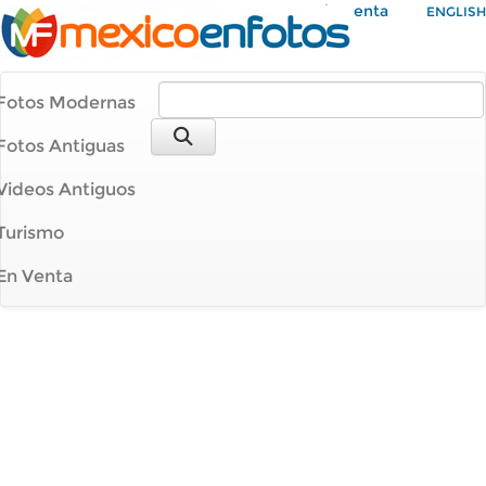
Mi Cuenta
ENGLISH
Fotos Modernas
Fotos Antiguas
Videos Antiguos
Turismo
En Venta