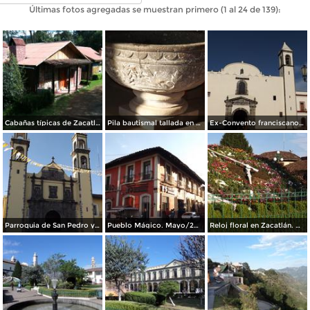
Últimas fotos agregadas se muestran primero (1 al 24 de 139):
Cabañas típicas de Zacatlán. Agosto/2015
Pila bautismal tallada en cantera siglo XVI. Mayo/2014
Ex-Convento franciscano del siglo XVI. Mayo/2014
Parroquia de San Pedro y San Pablo. Mayo/2014
Pueblo Mágico. Mayo/2014
Reloj floral en Zacatlán. Mayo/2014