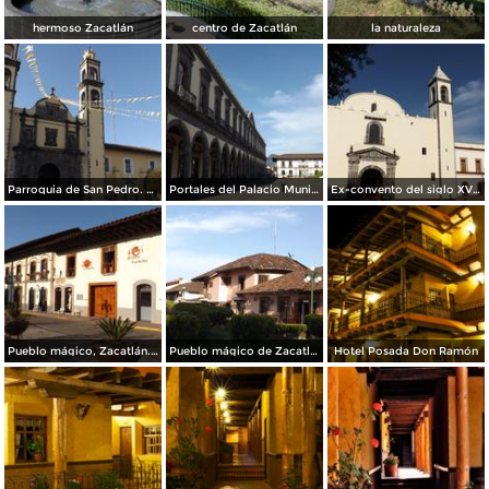
hermoso Zacatlán
centro de Zacatlán
la naturaleza
Parroquia de San Pedro. Mayo/2014
Portales del Palacio Municipal. Mayo/2014
Ex-convento del siglo XVI. Zacatlán. Mayo/2014
Pueblo mágico, Zacatlán. Mayo/2014
Pueblo mágico de Zacatlán, Puebla. Mayo/2014
Hotel Posada Don Ramón