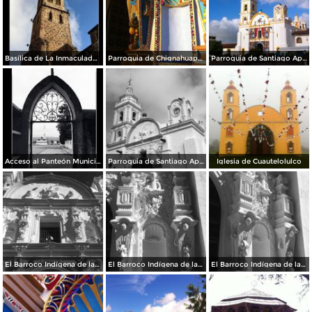
Basílica de La Inmaculada Concepción.
Parroquia de Chignahuapan.
Parroquia de Santiago Apóstol
Acceso al Panteón Municipal
Parroquia de Santiago Apóstol. Zócalo de la ciudad.
Iglesia de Cuautelolulco
El Barroco Indígena de la Parroquia
El Barroco Indígena de la Parroquia de Chignahuapan.
El Barroco Indígena de la Parrroquia de Chignahuapan.