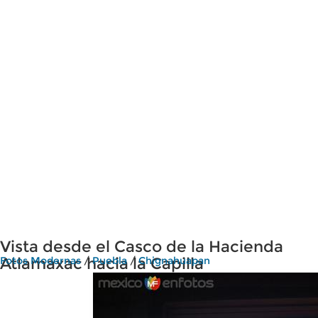
Vista desde el Casco de la Hacienda
Atlamaxac hacia la Capilla
Fotos Modernas
/
Puebla
/
Chignahuapan