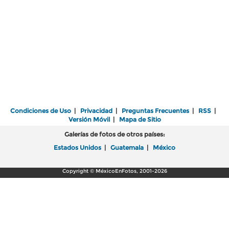
Condiciones de Uso
|
Privacidad
|
Preguntas Frecuentes
|
RSS
|
Versión Móvil
|
Mapa de Sitio
Galerías de fotos de otros países:
Estados Unidos
|
Guatemala
|
México
Copyright © MéxicoEnFotos, 2001-2026