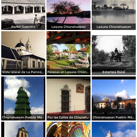
Portal Guerrero
Laguna Chignahuapan
Laguna Chignahuapan
Vista lateral de La Parroquia
Palapas en Laguna Chignahuapan
Estampa Rural
Chignahuapan Pueblo Mágico
Por las Calles de Chignahuapan
Chignahuapan Pueblo Mágico