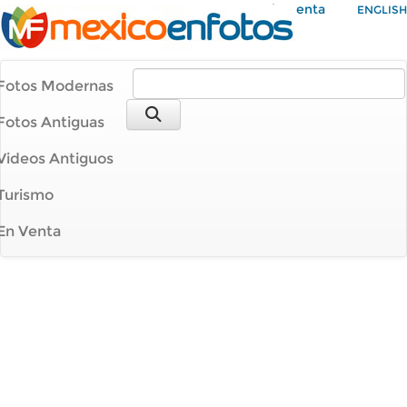
Mi Cuenta
ENGLISH
Fotos Modernas
Fotos Antiguas
Videos Antiguos
Turismo
En Venta