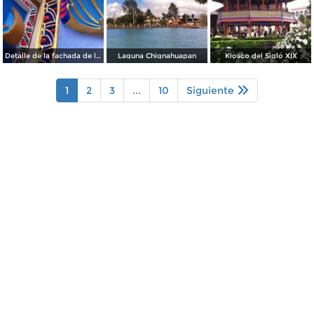
Detalle de la fachada de la Parroquia de Chignahuapan
Laguna Chignahuapan
Kiosco del Siglo XIX
1
2
3
...
10
Siguiente