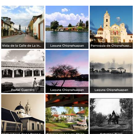
Vista de la Calle de La Inmaculada en Semana Santa 2020.
Laguna Chignahuapan
Parroquia de Chignahuapan
Portal Guerrero
Laguna Chignahuapan
Laguna Chignahuapan