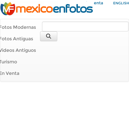
Mi Cuenta
ENGLISH
Fotos Modernas
Fotos Antiguas
Videos Antiguos
Turismo
En Venta