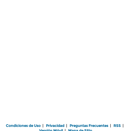
Condiciones de Uso
|
Privacidad
|
Preguntas Frecuentes
|
RSS
|
Versión Móvil
|
Mapa de Sitio