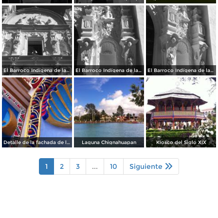
El Barroco Indígena de la Parroquia
El Barroco Indígena de la Parroquia de Chignahuapan.
El Barroco Indígena de la Parrroquia de Chignahuapan.
Detalle de la fachada de la Parroquia de Chignahuapan
Laguna Chignahuapan
Kiosco del Siglo XIX
1
2
3
...
10
Siguiente