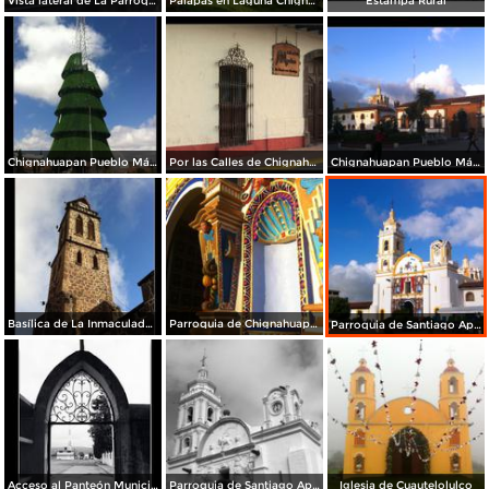
Vista lateral de La Parroquia
Palapas en Laguna Chignahuapan
Estampa Rural
Chignahuapan Pueblo Mágico
Por las Calles de Chignahuapan
Chignahuapan Pueblo Mágico
Basílica de La Inmaculada Concepción.
Parroquia de Chignahuapan.
Parroquia de Santiago Apóstol
Acceso al Panteón Municipal
Parroquia de Santiago Apóstol. Zócalo de la ciudad.
Iglesia de Cuautelolulco