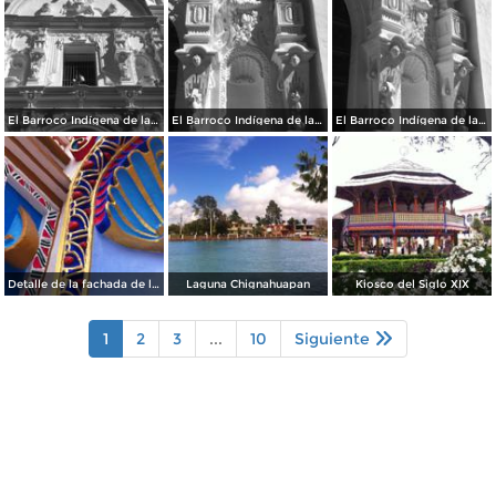
El Barroco Indígena de la Parroquia
El Barroco Indígena de la Parroquia de Chignahuapan.
El Barroco Indígena de la Parrroquia de Chignahuapan.
Detalle de la fachada de la Parroquia de Chignahuapan
Laguna Chignahuapan
Kiosco del Siglo XIX
1
2
3
...
10
Siguiente