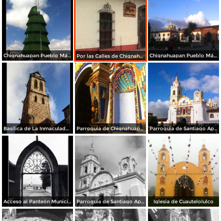
Chignahuapan Pueblo Mágico
Chignahuapan Pueblo Mágico
Por las Calles de Chignahuapan
Basílica de La Inmaculada Concepción.
Parroquia de Chignahuapan.
Parroquia de Santiago Apóstol
Acceso al Panteón Municipal
Parroquia de Santiago Apóstol. Zócalo de la ciudad.
Iglesia de Cuautelolulco