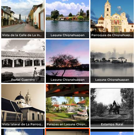
Vista de la Calle de La Inmaculada en Semana Santa 2020.
Laguna Chignahuapan
Parroquia de Chignahuapan
Portal Guerrero
Laguna Chignahuapan
Laguna Chignahuapan
Vista lateral de La Parroquia
Palapas en Laguna Chignahuapan
Estampa Rural