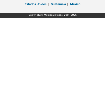
Estados Unidos
|
Guatemala
|
México
Copyright © MéxicoEnFotos, 2001-2026