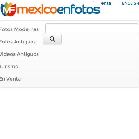
Mi Cuenta
ENGLISH
Fotos Modernas
Fotos Antiguas
Videos Antiguos
Turismo
En Venta