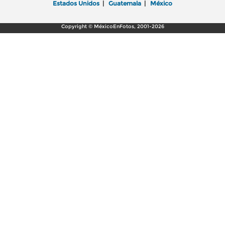
Estados Unidos
|
Guatemala
|
México
Copyright © MéxicoEnFotos, 2001-2026