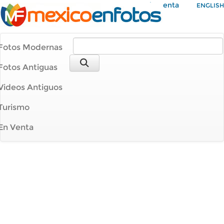
Mi Cuenta
ENGLISH
Fotos Modernas
Fotos Antiguas
Videos Antiguos
Turismo
En Venta