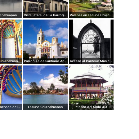
ignahuapan
Vista lateral de La Parroquia
Palapas en Laguna Chignahuapan
Parroquia de Chignahuapan.
Parroquia de Santiago Apóstol
Acceso al Panteón Municipal
Detalle de la fachada de la Parroquia de Chignahuapan
Laguna Chignahuapan
Kiosco del Siglo XIX