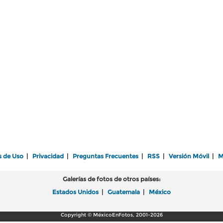
s de Uso
|
Privacidad
|
Preguntas Frecuentes
|
RSS
|
Versión Móvil
|
M
Galerías de fotos de otros países:
Estados Unidos
|
Guatemala
|
México
Copyright © MéxicoEnFotos, 2001-2026