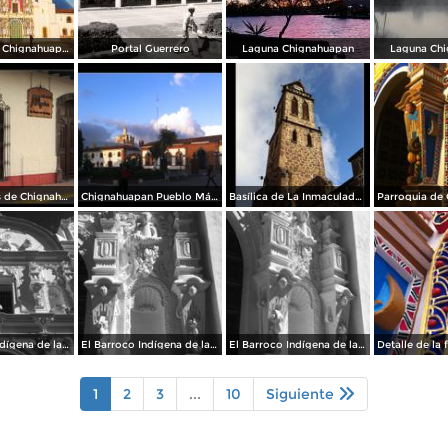
Parroquia de Chignahuapan
Portal Guerrero
Laguna Chignahuapan
Laguna Ch
Por las Calles de Chignahuapan
Chignahuapan Pueblo Mágico
Basílica de La Inmaculada Concepción.
El Barroco Indígena de la Parroquia
El Barroco Indígena de la Parroquia de Chignahuapan.
El Barroco Indígena de la Parrroquia de Chignahuapan.
1
2
3
...
10
Siguiente