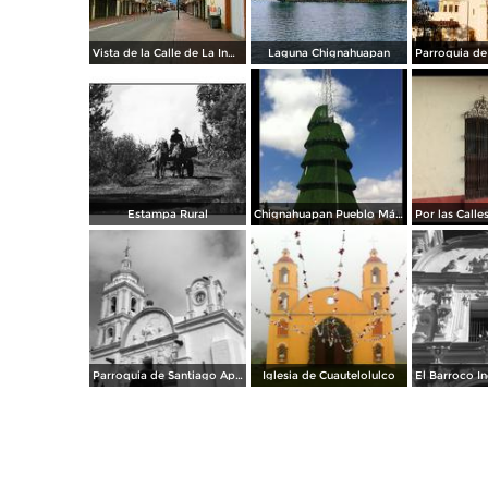
Vista de la Calle de La Inmaculada en Semana Santa 2020.
Laguna Chignahuapan
Estampa Rural
Chignahuapan Pueblo Mágico
Parroquia de Santiago Apóstol. Zócalo de la ciudad.
Iglesia de Cuautelolulco