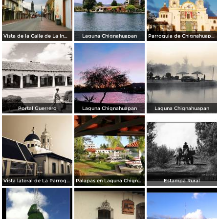
Vista de la Calle de La Inmaculada en Semana Santa 2020.
Laguna Chignahuapan
Parroquia de Chignahuapan
Portal Guerrero
Laguna Chignahuapan
Laguna Chignahuapan
Vista lateral de La Parroquia
Palapas en Laguna Chignahuapan
Estampa Rural