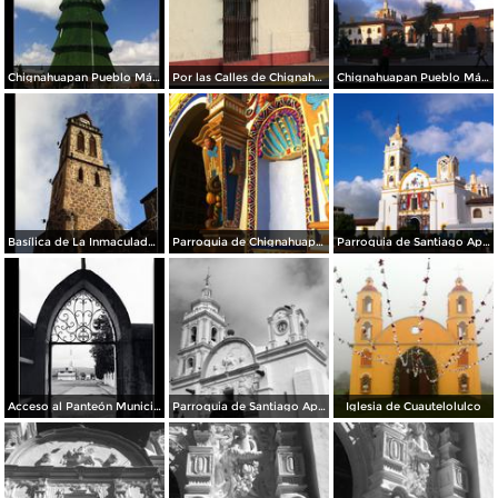
Chignahuapan Pueblo Mágico
Por las Calles de Chignahuapan
Chignahuapan Pueblo Mágico
Basílica de La Inmaculada Concepción.
Parroquia de Chignahuapan.
Parroquia de Santiago Apóstol
Acceso al Panteón Municipal
Parroquia de Santiago Apóstol. Zócalo de la ciudad.
Iglesia de Cuautelolulco