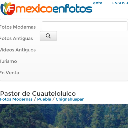
Mi Cuenta
ENGLISH
Fotos Modernas
Fotos Antiguas
Videos Antiguos
Turismo
En Venta
Pastor de Cuautelolulco
Fotos Modernas
/
Puebla
/
Chignahuapan