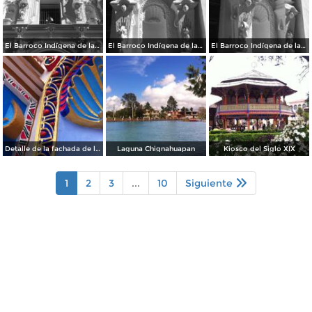
El Barroco Indígena de la Parroquia
El Barroco Indígena de la Parroquia de Chignahuapan.
El Barroco Indígena de la Parrroquia de Chignahuapan.
Detalle de la fachada de la Parroquia de Chignahuapan
Laguna Chignahuapan
Kiosco del Siglo XIX
1
2
3
...
10
Siguiente