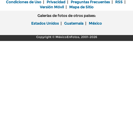
Condiciones de Uso
|
Privacidad
|
Preguntas Frecuentes
|
RSS
|
Versión Móvil
|
Mapa de Sitio
Galerías de fotos de otros países:
Estados Unidos
|
Guatemala
|
México
Copyright © MéxicoEnFotos, 2001-2026