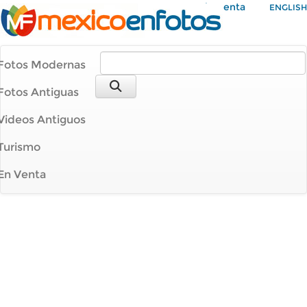
Mi Cuenta
ENGLISH
Fotos Modernas
Fotos Antiguas
Videos Antiguos
Turismo
En Venta