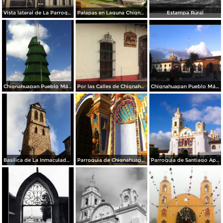
Vista lateral de La Parroquia
Palapas en Laguna Chignahuapan
Estampa Rural
Chignahuapan Pueblo Mágico
Por las Calles de Chignahuapan
Chignahuapan Pueblo Mágico
Basílica de La Inmaculada Concepción.
Parroquia de Chignahuapan.
Parroquia de Santiago Apóstol