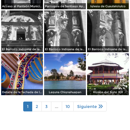
Acceso al Panteón Municipal
Parroquia de Santiago Apóstol. Zócalo de la ciudad.
Iglesia de Cuautelolulco
El Barroco Indígena de la Parroquia
El Barroco Indígena de la Parroquia de Chignahuapan.
El Barroco Indígena de la Parrroquia de Chignahuapan.
Detalle de la fachada de la Parroquia de Chignahuapan
Laguna Chignahuapan
Kiosco del Siglo XIX
1
2
3
...
10
Siguiente