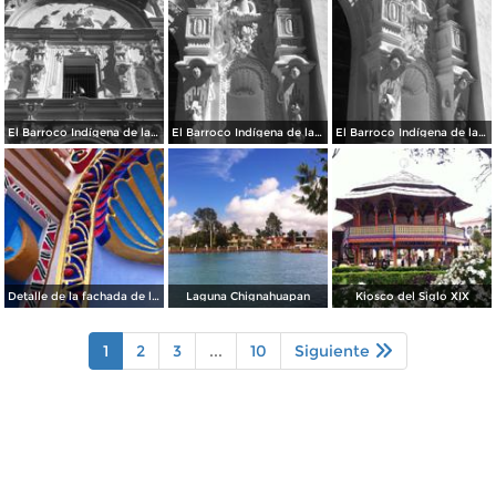
El Barroco Indígena de la Parroquia
El Barroco Indígena de la Parroquia de Chignahuapan.
El Barroco Indígena de la Parrroquia de Chignahuapan.
Detalle de la fachada de la Parroquia de Chignahuapan
Laguna Chignahuapan
Kiosco del Siglo XIX
1
2
3
...
10
Siguiente