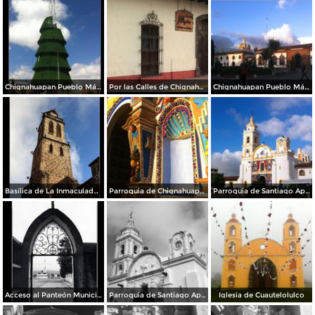
Chignahuapan Pueblo Mágico
Por las Calles de Chignahuapan
Chignahuapan Pueblo Mágico
Basílica de La Inmaculada Concepción.
Parroquia de Chignahuapan.
Parroquia de Santiago Apóstol
Acceso al Panteón Municipal
Parroquia de Santiago Apóstol. Zócalo de la ciudad.
Iglesia de Cuautelolulco