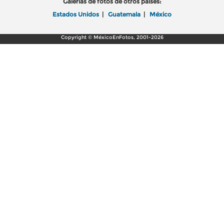
Galerías de fotos de otros países:
Estados Unidos
|
Guatemala
|
México
Copyright © MéxicoEnFotos, 2001-2026