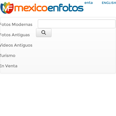
Mi Cuenta
ENGLISH
Fotos Modernas
Fotos Antiguas
Videos Antiguos
Turismo
En Venta