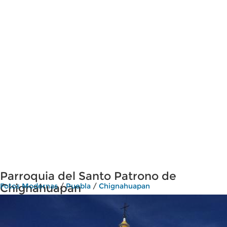
Parroquia del Santo Patrono de
Chignahuapan
Fotos Modernas
/
Puebla
/
Chignahuapan