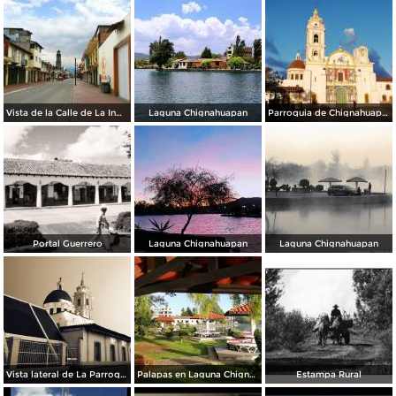
Vista de la Calle de La Inmaculada en Semana Santa 2020.
Laguna Chignahuapan
Parroquia de Chignahuapan
Portal Guerrero
Laguna Chignahuapan
Laguna Chignahuapan
Vista lateral de La Parroquia
Palapas en Laguna Chignahuapan
Estampa Rural