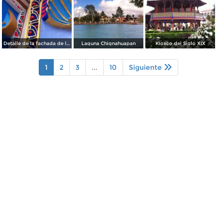
Detalle de la fachada de la Parroquia de Chignahuapan
Laguna Chignahuapan
Kiosco del Siglo XIX
1
2
3
...
10
Siguiente