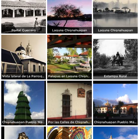
Portal Guerrero
Laguna Chignahuapan
Laguna Chignahuapan
Vista lateral de La Parroquia
Palapas en Laguna Chignahuapan
Estampa Rural
Chignahuapan Pueblo Mágico
Por las Calles de Chignahuapan
Chignahuapan Pueblo Mágico