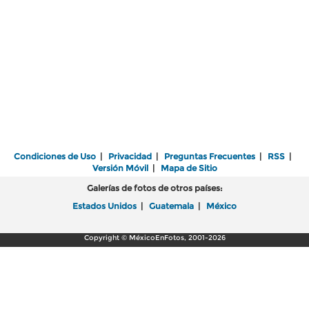
Condiciones de Uso
|
Privacidad
|
Preguntas Frecuentes
|
RSS
|
Versión Móvil
|
Mapa de Sitio
Galerías de fotos de otros países:
Estados Unidos
|
Guatemala
|
México
Copyright © MéxicoEnFotos, 2001-2026