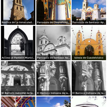
Basílica de La Inmaculada Concepción.
Parroquia de Chignahuapan.
Parroquia de Santiago Apóstol
Acceso al Panteón Municipal
Parroquia de Santiago Apóstol. Zócalo de la ciudad.
Iglesia de Cuautelolulco
El Barroco Indígena de la Parroquia
El Barroco Indígena de la Parroquia de Chignahuapan.
El Barroco Indígena de la Parrroquia de Chignahuapan.