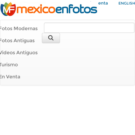
Mi Cuenta
ENGLISH
Fotos Modernas
Fotos Antiguas
Videos Antiguos
Turismo
En Venta