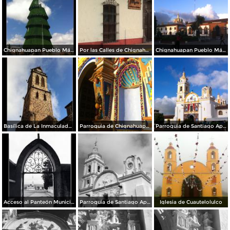
Chignahuapan Pueblo Mágico
Por las Calles de Chignahuapan
Chignahuapan Pueblo Mágico
Basílica de La Inmaculada Concepción.
Parroquia de Chignahuapan.
Parroquia de Santiago Apóstol
Acceso al Panteón Municipal
Parroquia de Santiago Apóstol. Zócalo de la ciudad.
Iglesia de Cuautelolulco