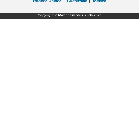
Estados Unidos
|
Guatemala
|
México
Copyright © MéxicoEnFotos, 2001-2026