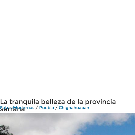
La tranquila belleza de la provincia
serrana
Fotos Modernas
/
Puebla
/
Chignahuapan