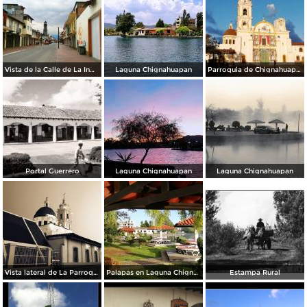
Vista de la Calle de La Inmaculada en Semana Santa 2020.
Laguna Chignahuapan
Parroquia de Chignahuapan
Portal Guerrero
Laguna Chignahuapan
Laguna Chignahuapan
Vista lateral de La Parroquia
Palapas en Laguna Chignahuapan
Estampa Rural