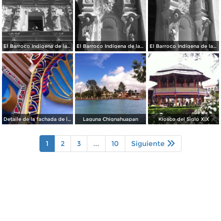
El Barroco Indígena de la Parroquia
El Barroco Indígena de la Parroquia de Chignahuapan.
El Barroco Indígena de la Parrroquia de Chignahuapan.
Detalle de la fachada de la Parroquia de Chignahuapan
Laguna Chignahuapan
Kiosco del Siglo XIX
1
2
3
...
10
Siguiente