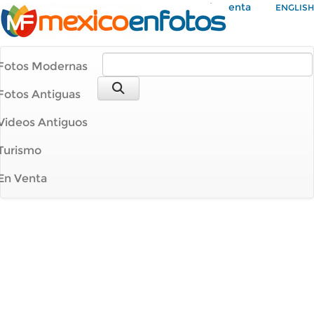
Mi Cuenta
ENGLISH
Fotos Modernas
Fotos Antiguas
Videos Antiguos
Turismo
En Venta