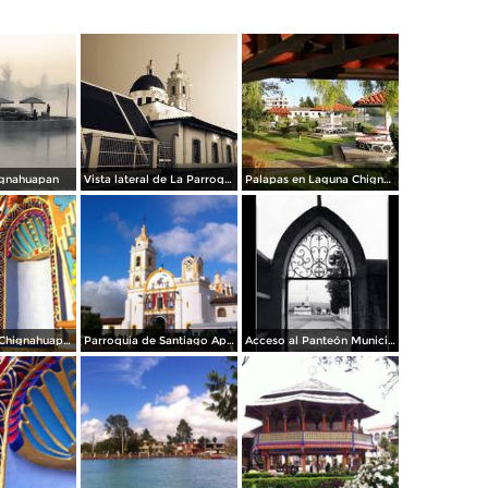
ignahuapan
Vista lateral de La Parroquia
Palapas en Laguna Chignahuapan
Parroquia de Chignahuapan.
Parroquia de Santiago Apóstol
Acceso al Panteón Municipal