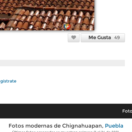
Me Gusta
49
gístrate
Foto
Fotos modernas de Chignahuapan,
Puebla