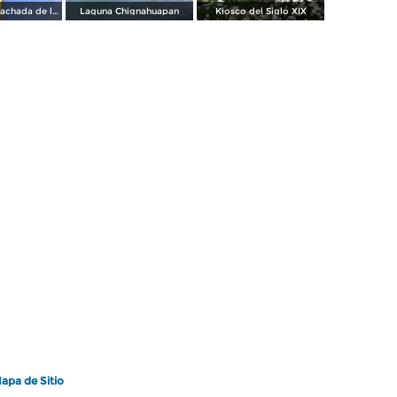
Detalle de la fachada de la Parroquia de Chignahuapan
Laguna Chignahuapan
Kiosco del Siglo XIX
apa de Sitio