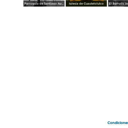
Parroquia de Santiago Apóstol. Zócalo de la ciudad.
Iglesia de Cuautelolulco
Condicione