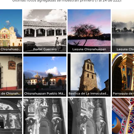
Últimas fotos agregadas se muestran primero (1 al 24 de 222):
Parroquia de Chignahuapan
Portal Guerrero
Laguna Chignahuapan
Laguna Ch
Por las Calles de Chignahuapan
Chignahuapan Pueblo Mágico
Basílica de La Inmaculada Concepción.