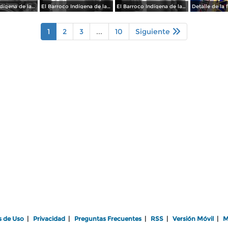
El Barroco Indígena de la Parroquia
El Barroco Indígena de la Parroquia de Chignahuapan.
El Barroco Indígena de la Parrroquia de Chignahuapan.
1
2
3
...
10
Siguiente
s de Uso
|
Privacidad
|
Preguntas Frecuentes
|
RSS
|
Versión Móvil
|
M