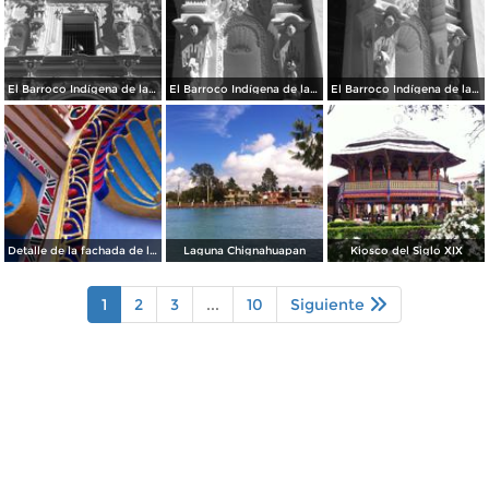
El Barroco Indígena de la Parroquia
El Barroco Indígena de la Parroquia de Chignahuapan.
El Barroco Indígena de la Parrroquia de Chignahuapan.
Detalle de la fachada de la Parroquia de Chignahuapan
Laguna Chignahuapan
Kiosco del Siglo XIX
1
2
3
...
10
Siguiente