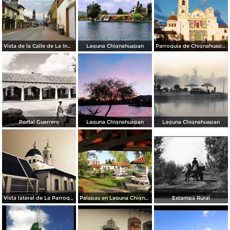
Vista de la Calle de La Inmaculada en Semana Santa 2020.
Laguna Chignahuapan
Parroquia de Chignahuapan
Portal Guerrero
Laguna Chignahuapan
Laguna Chignahuapan
Vista lateral de La Parroquia
Palapas en Laguna Chignahuapan
Estampa Rural