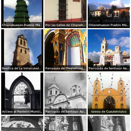
Chignahuapan Pueblo Mágico
Por las Calles de Chignahuapan
Chignahuapan Pueblo Mágico
Basílica de La Inmaculada Concepción.
Parroquia de Chignahuapan.
Parroquia de Santiago Apóstol
Acceso al Panteón Municipal
Parroquia de Santiago Apóstol. Zócalo de la ciudad.
Iglesia de Cuautelolulco