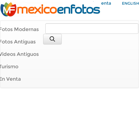
Mi Cuenta
ENGLISH
Fotos Modernas
Fotos Antiguas
Videos Antiguos
Turismo
En Venta