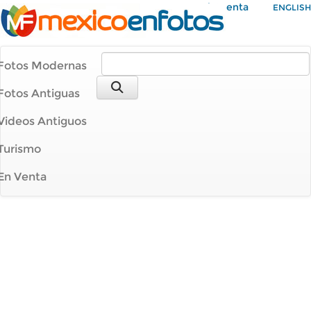
Mi Cuenta
ENGLISH
Fotos Modernas
Fotos Antiguas
Videos Antiguos
Turismo
En Venta