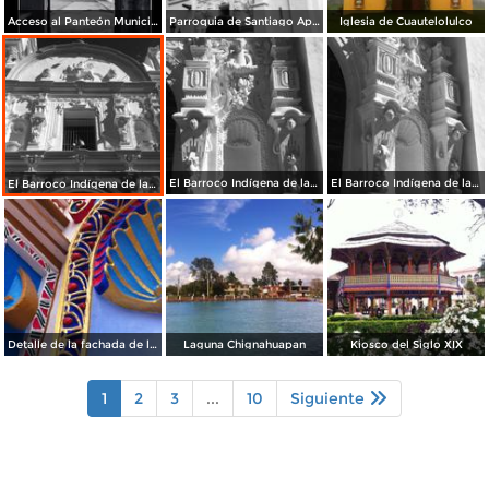
Acceso al Panteón Municipal
Parroquia de Santiago Apóstol. Zócalo de la ciudad.
Iglesia de Cuautelolulco
El Barroco Indígena de la Parroquia de Chignahuapan.
El Barroco Indígena de la Parrroquia de Chignahuapan.
El Barroco Indígena de la Parroquia
Detalle de la fachada de la Parroquia de Chignahuapan
Laguna Chignahuapan
Kiosco del Siglo XIX
1
2
3
...
10
Siguiente