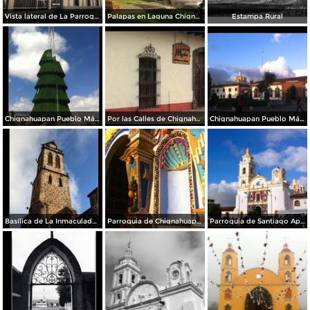
Vista lateral de La Parroquia
Palapas en Laguna Chignahuapan
Estampa Rural
Chignahuapan Pueblo Mágico
Por las Calles de Chignahuapan
Chignahuapan Pueblo Mágico
Basílica de La Inmaculada Concepción.
Parroquia de Chignahuapan.
Parroquia de Santiago Apóstol